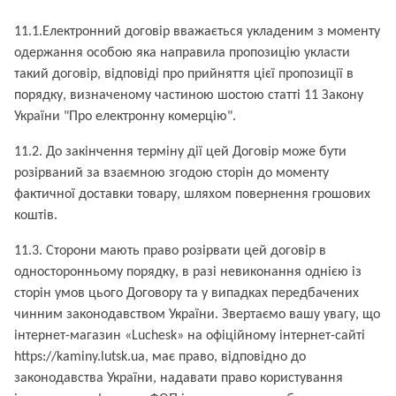
11.1.Електронний договір вважається укладеним з моменту
одержання особою яка направила пропозицію укласти
такий договір, відповіді про прийняття цієї пропозиції в
порядку, визначеному частиною шостою статті 11 Закону
України "Про електронну комерцію".
11.2. До закінчення терміну дії цей Договір може бути
розірваний за взаємною згодою сторін до моменту
фактичної доставки товару, шляхом повернення грошових
коштів.
11.3. Сторони мають право розірвати цей договір в
односторонньому порядку, в разі невиконання однією із
сторін умов цього Договору та у випадках передбачених
чинним законодавством України. Звертаємо вашу увагу, що
інтернет-магазин «Luchesk» на офіційному інтернет-сайті
https://kaminy.lutsk.ua, має право, відповідно до
законодавства України, надавати право користування