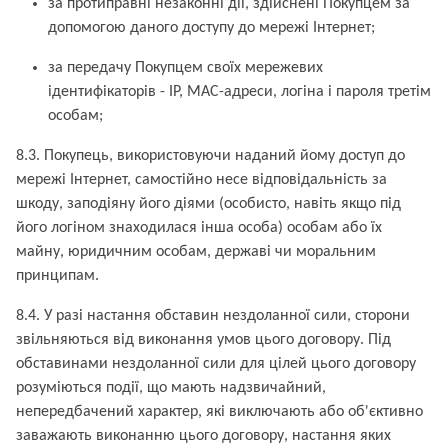
за протиправні незаконні дії, здійснені Покупцем за
допомогою даного доступу до мережі Інтернет;
за передачу Покупцем своїх мережевих
ідентифікаторів - IP, MAC-адреси, логіна і пароля третім
особам;
8.3. Покупець, використовуючи наданий йому доступ до
мережі Інтернет, самостійно несе відповідальність за
шкоду, заподіяну його діями (особисто, навіть якщо під
його логіном знаходилася інша особа) особам або їх
майну, юридичним особам, державі чи моральним
принципам.
8.4. У разі настання обставин нездоланної сили, сторони
звільняються від виконання умов цього договору. Під
обставинами нездоланної сили для цілей цього договору
розуміються події, що мають надзвичайний,
непередбачений характер, які виключають або об'єктивно
заважають виконанню цього договору, настання яких