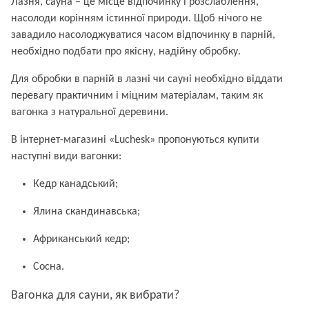
Лазня, сауна – це місце відпочинку і розслаблення,
насолоди корінням істинної природи. Щоб нічого не
завадило насолоджуватися часом відпочинку в парній,
необхідно подбати про якісну, надійну обробку.
Для обробки в парній в лазні чи сауні необхідно віддати
перевагу практичним і міцним матеріалам, таким як
вагонка з натуральної деревини.
В інтернет-магазині «Luchesk» пропонуються купити
наступні види вагонки:
Кедр канадський;
Ялина скандинавська;
Африканський кедр;
Сосна.
Вагонка для сауни, як вибрати?