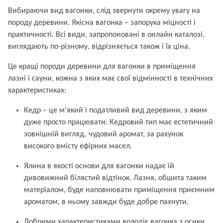
Вибираючи вид вагонки, слід звернути окрему увагу на
породу деревини. Якісна вагонка – запорука міцності і
практичності. Всі види, запропоновані в онлайн каталозі,
виглядають по-різному, відрізняється також і їх ціна.
Це кращі породи деревини для вагонки в приміщення
лазні і сауни, кожна з яких має свої відмінності в технічних
характеристиках:
Кедр – це м'який і податливий вид деревини, з яким
дуже просто працювати. Кедровий тип має естетичний
зовнішній вигляд, чудовий аромат, за рахунок
високого вмісту ефірних масел.
Ялина в якості основи для вагонки надає їй
дивовижний білястий відтінок. Лазня, обшита таким
матеріалом, буде наповнювати приміщення приємним
ароматом, в ньому завжди буде добре пахнути.
Добрими характеристиками володіє вагонка з осики.