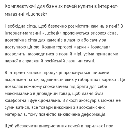
Комплектуючі для банних печей купити в інтернет-
магазині «Luchesk»
Необхідна cітка, щоб безпечно розмістити камінь в печі? В
інтернет-магазині «Luchesk» пропонується високоякісна,
довговічна сітка для каменів в лазню або сауну за
доступною ціною. Кошик торгової марки «Новаслав»
дозволить насолодитися в повній мірі, усіма принадами
парної в справжній російській лазні чи сауні.
В інтернет каталозі продукції пропонується широкий
асортимент сіток, відмінність яких у габаритах і вартості. Це
дозволяє кожному споживачеві підібрати для себе
максимально відповідний товар, щоб лазня була
комфортна і функціональна. В якості аксесуарів можна не
сумніватися, все товари виконані з високоякісних
матеріалів, тому повністю виключена деформація.
Щоб убезпечити використання печей в парилках і при