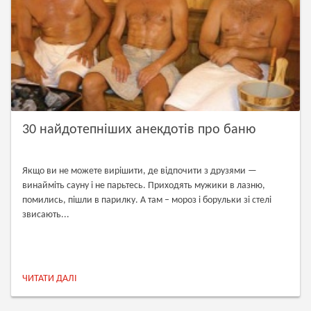
30 найдотепніших анекдотів про баню
Якщо ви не можете вирішити, де відпочити з друзями —
винайміть сауну і не парьтесь. Приходять мужики в лазню,
помились, пішли в парилку. А там – мороз і борульки зі стелі
звисають...
ЧИТАТИ ДАЛІ