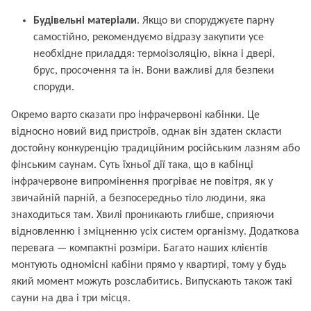
Будівельні матеріали
. Якщо ви споруджуєте парну
самостійно, рекомендуємо відразу закупити усе
необхідне приладдя: термоізоляцію, вікна і двері,
брус, просочення та ін. Вони важливі для безпеки
споруди.
Окремо варто сказати про інфрачервоні кабінки. Це
відносно новий вид пристроїв, однак він здатен скласти
достойну конкуренцію традиційним російським лазням або
фінським саунам. Суть їхньої дії така, що в кабінці
інфрачервоне випромінення прогріває не повітря, як у
звичайній парній, а безпосередньо тіло людини, яка
знаходиться там. Хвилі проникають глибше, сприяючи
відновленню і зміцненню усіх систем організму. Додаткова
перевага — компактні розміри. Багато наших клієнтів
монтують одномісні кабіни прямо у квартирі, тому у будь
який момент можуть розслабитись. Випускають також такі
сауни на два і три місця.