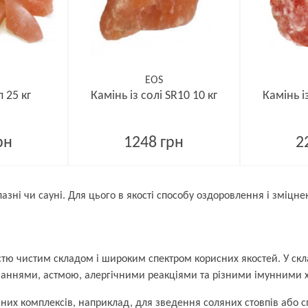
EOS
п 25 кг
Камінь із солі SR10 10 кг
Камінь із
рн
1248 грн
2
азні чи сауні. Для цього в якості способу оздоровлення і зміцне
тю чистим складом і широким спектром корисних якостей. У склад
аннями, астмою, алергічними реакціями та різними імунними 
нних комплексів, наприклад, для зведення соляних стовпів або с