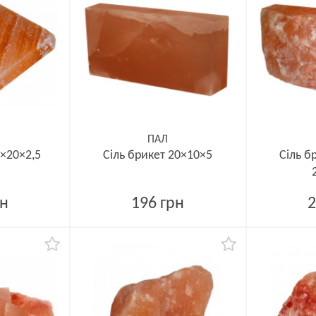
ПАЛ
0×20×2,5
Сіль брикет 20×10×5
Сіль б
рн
196 грн
2