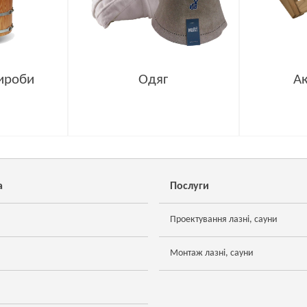
ироби
Одяг
А
а
Послуги
Проектування лазні, сауни
Монтаж лазні, сауни