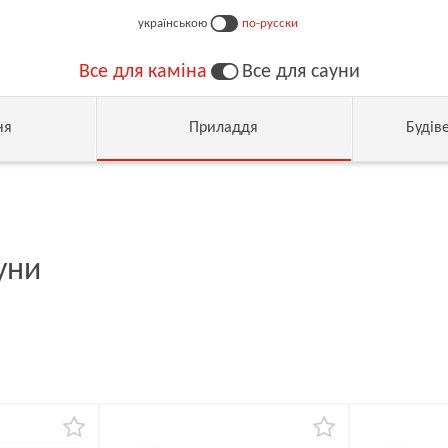
українською
по-русски
Все для каміна
Все для сауни
ня
Приладдя
Будів
ауни