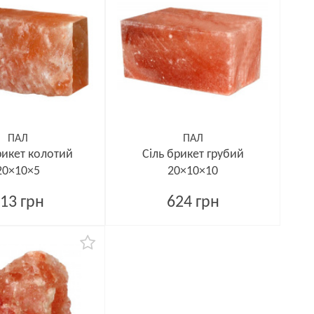
ПАЛ
ПАЛ
рикет колотий
Сіль брикет грубий
20×10×5
20×10×10
13 грн
624 грн