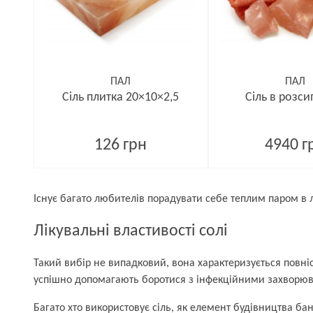
ПАЛ
ПАЛ
Сіль плитка 20×10×2,5
Сіль в розси
126 грн
4940 г
Існує багато любителів порадувати себе теплим паром в л
Лікувальні властивості солі
Такий вибір не випадковий, вона характеризується повніс
успішно допомагають боротися з інфекційними захворюв
Багато хто використовує сіль, як елемент будівництва ба