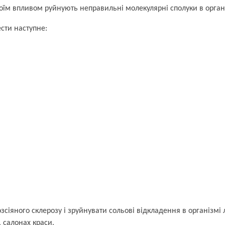
і своїм впливом руйнують неправильні молекулярні сполуки в орга
сти наступне:
зсіяного склерозу і зруйнувати сольові відкладення в організмі 
 салонах краси.