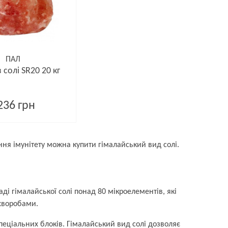
ПАЛ
 солі SR20 20 кг
236 грн
ння імунітету можна купити гімалайський вид солі.
і гімалайської солі понад 80 мікроелементів, які
хворобами.
пеціальних блоків. Гімалайський вид солі дозволяє