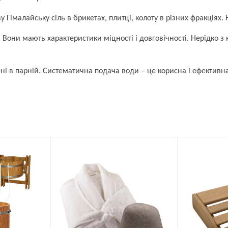
 Гімалайську сіль в брикетах, плитці, колоту в різних фракціях. 
 Вони мають характеристики міцності і довговічності. Нерідко з 
мені в парній. Систематична подача води – це корисна і ефектив