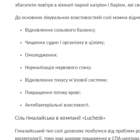
збагатити повітря в кімнаті парної натрієм і барієм, як
До основних лікувальних властивостяей солі можна відне
Відновлення сольового балансу;
Чищення судин і організму в цілому;
Омолодження;
Нормалізація нервового стану;
Відновлення тонусу м'язової системи;
Покращення потоку крові;
Антибактеріальні властивості.
Сіль гімалайська в компанії «Luchesk»
Гімалайський тип солі дозволяє позбутися від проблем ро
косметології, тому має широке поширення в СПА-центрах,