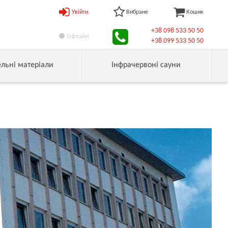
Увійти
Вибране
Кошик
+38 098 533 50 50
Офлайн
+38 099 533 50 50
ельні матеріали
Інфрачервоні сауни