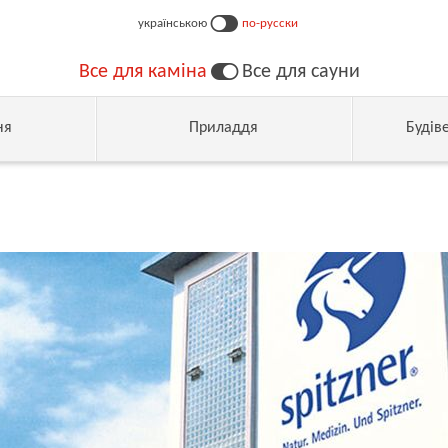
українською
по-русски
Все для каміна
Все для сауни
ня
Приладдя
Будів