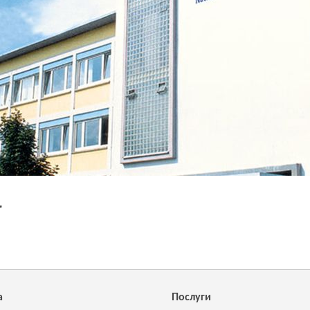
r
а
Послуги