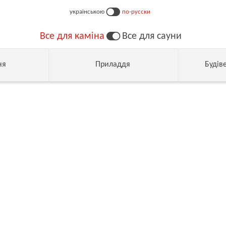
українською
по-русски
Все для каміна
Все для сауни
ня
Приладдя
Будів