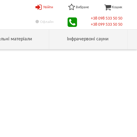
Увійти
Вибране
Кошик
+38 098 533 50 50
Офлайн
+38 099 533 50 50
ельні матеріали
Інфрачервоні сауни