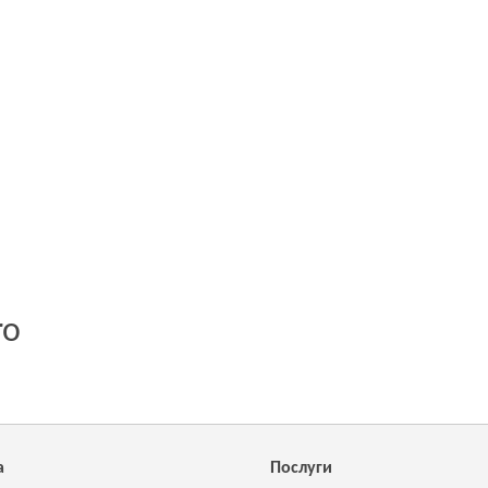
ro
а
Послуги