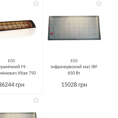
EOS
EOS
ерамічний ІЧ-
Інфрачервоний мат IRF
мінювач Vitae 750
650 Вт
36244 грн
15028 грн