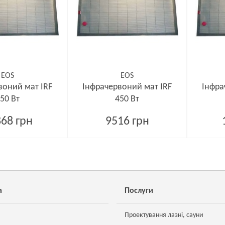
EOS
EOS
воний мат IRF
Інфрачервоний мат IRF
Інфра
50 Вт
450 Вт
68 грн
9516 грн
а
Послуги
Проектування лазні, сауни