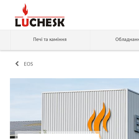
Печі та каміння
Обладнан
EOS