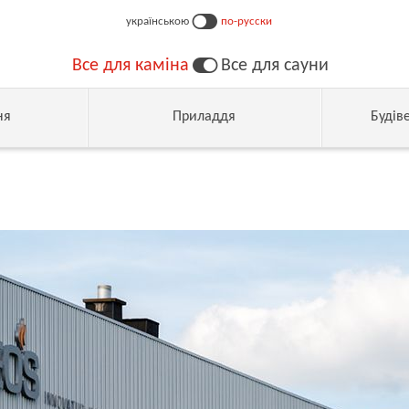
українською
по-русски
Все для каміна
Все для сауни
ня
Приладдя
Будів