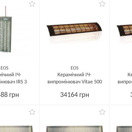
EOS
EOS
ічний ІЧ-
Керамічний ІЧ-
К
нювач IRS 3
випромінювач Vitae 500
випро
88 грн
34164 грн