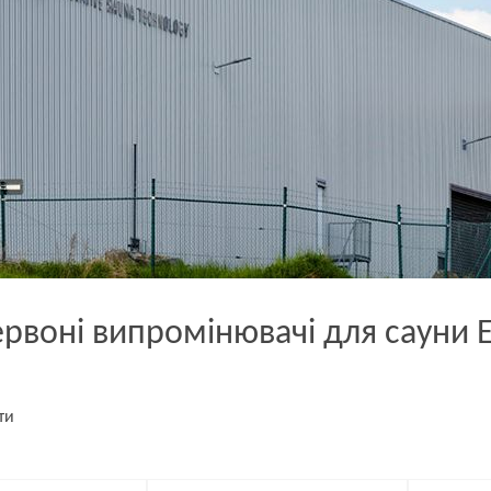
рвоні випромінювачі для сауни 
ти