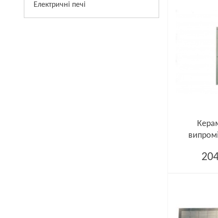
Електричні печі
Керам
випромі
204