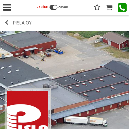
каміни
сауни
PISLA OY