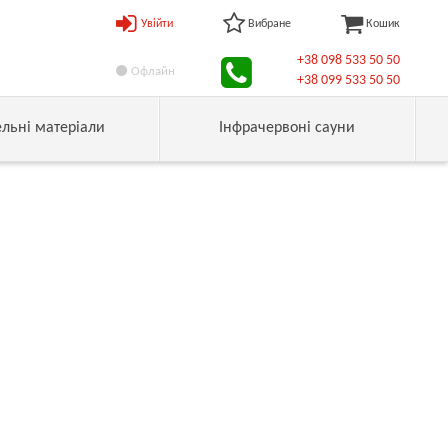
Увійти
Вибране
Кошик
+38 098 533 50 50
Офлайн
+38 099 533 50 50
ельні матеріали
Інфрачервоні сауни