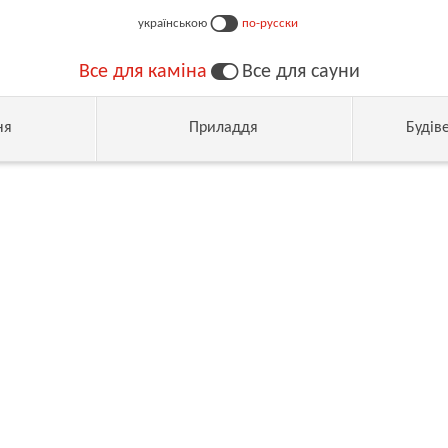
українською
по-русски
Все для каміна
Все для сауни
ня
Приладдя
Будів