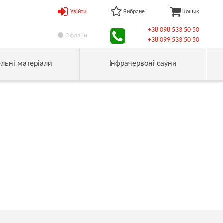
Увійти
Вибране
Кошик
+38 098 533 50 50
Офлайн
+38 099 533 50 50
ельні матеріали
Інфрачервоні сауни