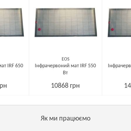
EOS
ат IRF 650
Інфрачервоний мат IRF 550
Інфрачерв
Вт
грн
10868 грн
14
Як ми працюємо