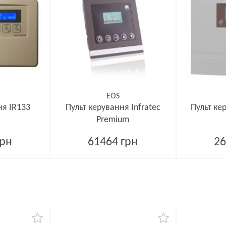
EOS
ня IR133
Пульт керування Infratec
Пульт ке
Premium
грн
61464 грн
26