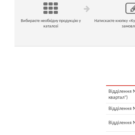
Вибираєте необхідну продукцію у
Натискаєте кнопку «К
каталозі
замовл
Відділення №
квартал")
Відділення №
Відділення №