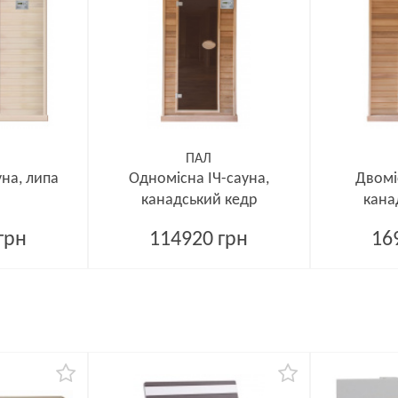
ПАЛ
уна, липа
Одномісна ІЧ-сауна,
Двомі
канадський кедр
кана
грн
114920 грн
16