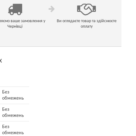
ляємо ваше замовлення у
Ви оглядаєте товар та здійснюєте
Чернівці
оплату
х
Без
обмежень
Без
обмежень
Без
обмежень