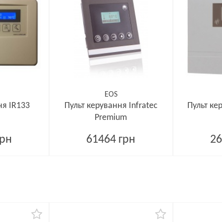
EOS
ня IR133
Пульт керування Infratec
Пульт ке
Premium
грн
61464 грн
26