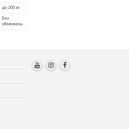
до 200 кг
Без
обмежень