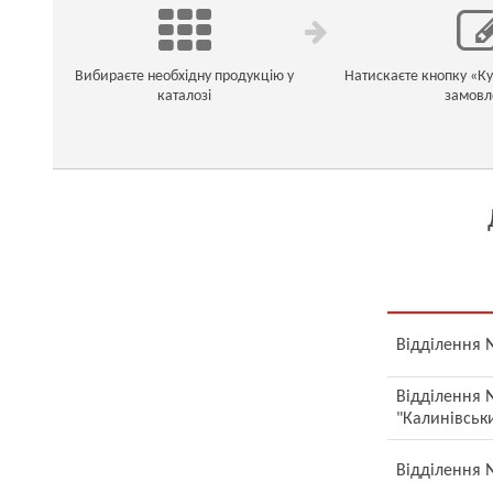
Вибираєте необхідну продукцію у
Натискаєте кнопку «К
каталозі
замовл
Відділення №
Відділення №
"Калинівськ
Відділення №