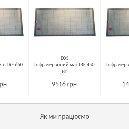
EOS
ат IRF 650
Інфрачервоний мат IRF 450
Інфрачерв
Вт
грн
9516 грн
14
Як ми працюємо