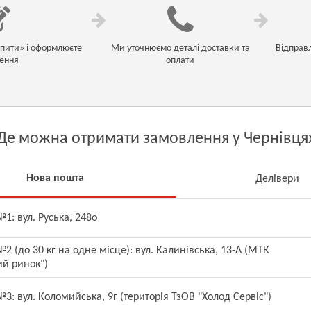
упити» і оформлюєте
Ми уточнюємо деталі доставки та
Відправ
ення
оплати
Де можна отримати замовлення у Чернівця
Нова пошта
Делівери
1: вул. Руська, 248о
2 (до 30 кг на одне місце): вул. Калинівська, 13-А (МТК
ий ринок")
3: вул. Коломийська, 9г (територія ТзОВ "Холод Сервіс")