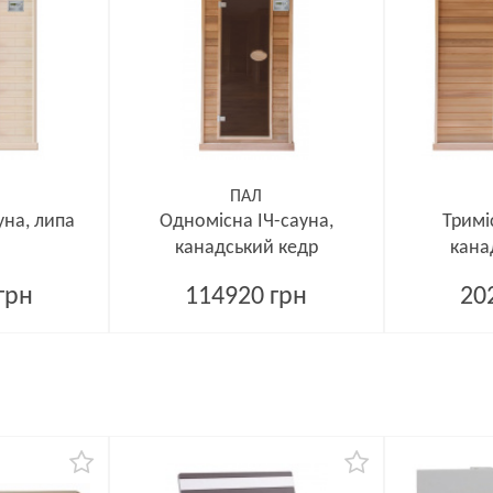
ПАЛ
уна, липа
Одномісна ІЧ-сауна,
Тримі
канадський кедр
кана
грн
114920 грн
20