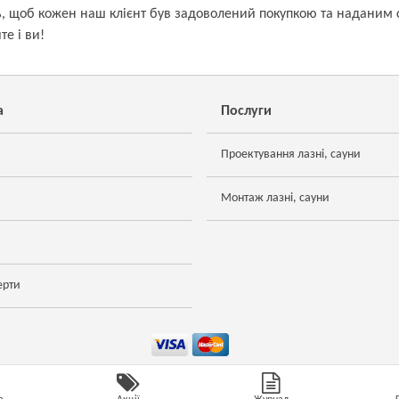
щоб кожен наш клієнт був задоволений покупкою та наданим серві
е і ви!
а
Послуги
Проектування лазні, сауни
Монтаж лазні, сауни
ерти