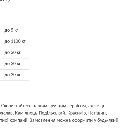
до 5 кг
до 1100 кг
до 30 кг
до 30 кг
до 30 кг
ні. Скористайтесь нашим зручним сервісом, адже це
зяслав, Кам'янець-Подільський, Красилів, Нетішин,
ртної компанії. Замовлення можна оформити у будь-який