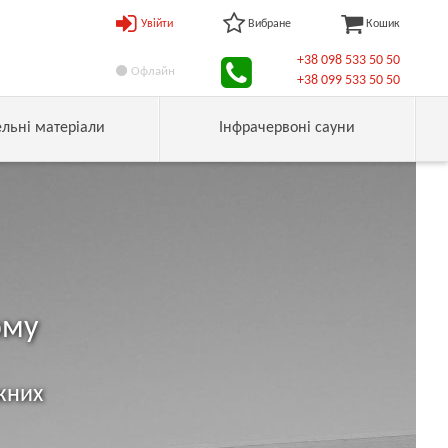
Увійти
Вибране
Кошик
+38 098 533 50 50
Офлайн
+38 099 533 50 50
ельні матеріали
Інфрачервоні сауни
ому
жних