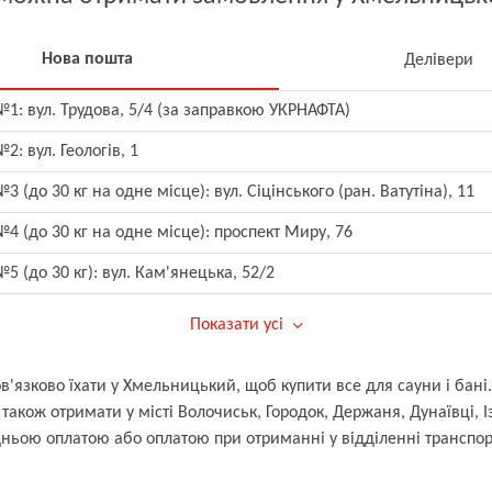
Нова пошта
Делівери
1: вул. Трудова, 5/4 (за заправкою УКРНАФТА)
2: вул. Геологів, 1
3 (до 30 кг на одне місце): вул. Сіцінського (ран. Ватутіна), 11
4 (до 30 кг на одне місце): проспект Миру, 76
5 (до 30 кг): вул. Кам'янецька, 52/2
Показати усі
ов'язково їхати у Хмельницький, щоб купити все для сауни і ба
акож отримати у місті Волочиськ, Городок, Держаня, Дунаївці, І
едньою оплатою або оплатою при отриманні у відділенні транспо