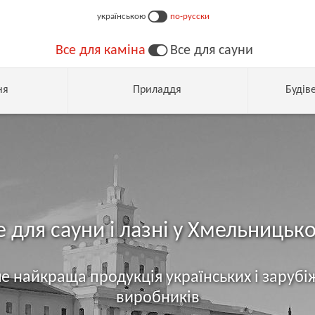
українською
по-русски
Все для каміна
Все для сауни
ня
Приладдя
Будів
е для сауни і лазні у Хмельницьк
е найкраща продукція українських і зарубі
виробників