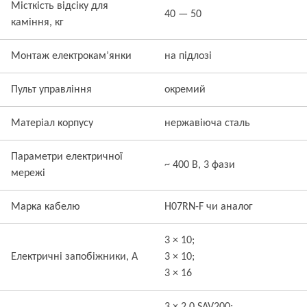
Місткість відсіку для
40 — 50
каміння, кг
Монтаж електрокам’янки
на підлозі
Пульт управління
окремий
Матеріал корпусу
нержавіюча сталь
Параметри електричної
~ 400 В, 3 фази
мережі
Марка кабелю
H07RN-F чи аналог
3 × 10;
Електричні запобіжники, А
3 × 10;
3 × 16