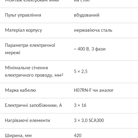
Монтаж електрокам’янки
на стіні
Пульт управління
вбудований
Матеріал корпусу
нержавіюча сталь
Параметри електричної
~ 400 В, 3 фази
мережі
Мінімальне січення
5 × 2,5
2
електричного проводу, мм
Марка кабелю
H07RN-F чи аналог
Електричні запобіжники, А
3 × 16
Нагріваючі елементи
3 × 3,0 SCA300
Ширина, мм
420