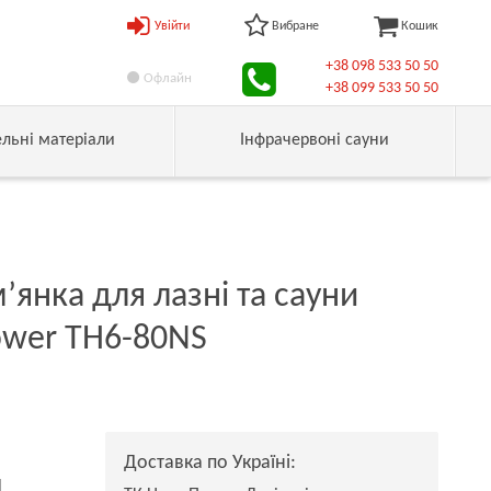
Увійти
Вибране
Кошик
+38 098 533 50 50
Офлайн
+38 099 533 50 50
ельні матеріали
Інфрачервоні сауни
’янка для лазні та сауни
wer TH6-80NS
Доставка по Україні:
н