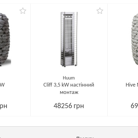
Huum
kW
Cliff 3,5 kW настінний
Hive 
монтаж
грн
48256 грн
69