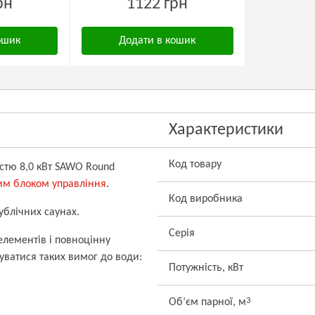
рн
1122 грн
ошик
Додати в кошик
Характеристики
Код товару
істю 8,0 кВт SAWO Round
им блоком управління
.
Код виробника
ублічних саунах.
Серія
лементів і повноцінну
уватися таких вимог до води:
Потужність, кВт
3
Об’єм парної, м