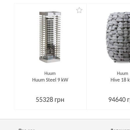
Huum
Huum
Huum Steel 9 kW
Hive 18 
55328 грн
94640 