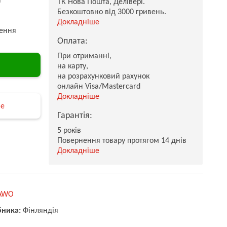
ТК Нова Пошта, Делівері.
Безкоштовно від 3000 гривень.
Докладніше
ення
Оплата:
При отриманні,
на карту,
на розрахунковий рахунок
онлайн Visa/Mastercard
Докладніше
не
Гарантія:
5 років
Повернення товару протягом 14 днів
Докладніше
AWO
бника:
Фінляндія