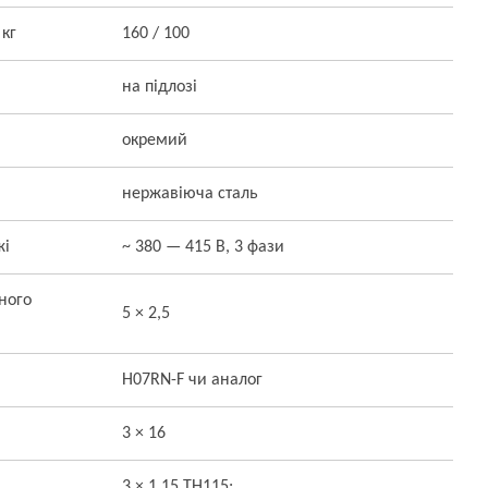
 кг
160 / 100
на підлозі
окремий
нержавіюча сталь
жі
~ 380 — 415 В, 3 фази
ного
5 × 2,5
H07RN-F чи аналог
3 × 16
3 × 1,15 TH115;