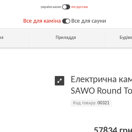
українською
по-русски
Все для каміна
Все для сауни
ня
Приладдя
Будів
Електрична кам
SAWO Round To
Код товару:
00321
57834 гр