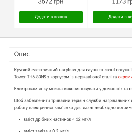
3672 грн
1173 г
Додати в кошик
Додати в к
Опис
Круглий електричний нагрівач для сауни та лазні потужн
Tower TH6-80NS з корпусом із нержавіючої сталі
та
окрем
Електрокам’янку можна використовувати у домашніх та п
Щоб забезпечити тривалий термін служби нагрівальних е
роботу електричної кам’янки для лазні необхідно дотрим
вміст дрібних частинок < 12 мг/л
вміст заліза < 0,2 мг/л