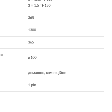
3 × 1,5 TH150;
365
1300
365
ля
⌀100
домашнє, комерційне
1 рік