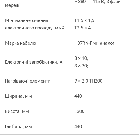
~ 380 — 415 В, 3 фази
мережі
Мінімальне січення
T1 5 × 1,5;
2
електричного проводу, мм
T2 5 × 4
Марка кабелю
H07RN-F чи аналог
3 × 10;
Електричні запобіжники, А
3 × 20;
Нагріваючі елементи
9 × 2,0 TH200
Ширина, мм
440
Висота, мм
1300
Глибина, мм
440