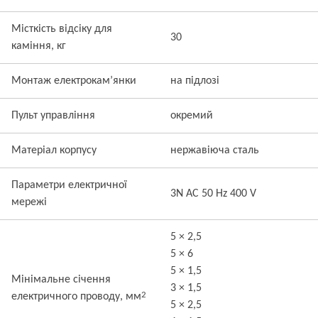
Місткість відсіку для
30
каміння, кг
Монтаж електрокам’янки
на підлозі
Пульт управління
окремий
Матеріал корпусу
нержавіюча сталь
Параметри електричної
3N AC 50 Hz 400 V
мережі
5 × 2,5
5 × 6
5 × 1,5
Мінімальне січення
3 × 1,5
2
електричного проводу, мм
5 × 2,5