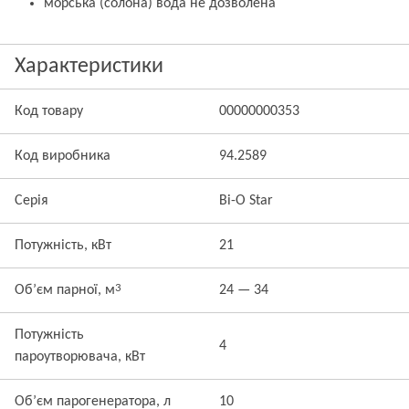
морська (солона) вода не дозволена
Характеристики
Код товару
00000000353
Код виробника
94.2589
Серія
Bi-O Star
Потужність, кВт
21
3
Об’єм парної, м
24 — 34
Потужність
4
пароутворювача, кВт
Об’єм парогенератора, л
10