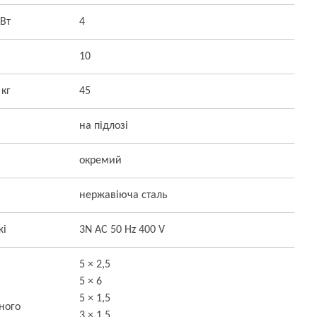
кВт
4
10
 кг
45
на підлозі
окремий
нержавіюча сталь
жі
3N AC 50 Hz 400 V
5 × 2,5
5 × 6
5 × 1,5
ного
3 × 1,5