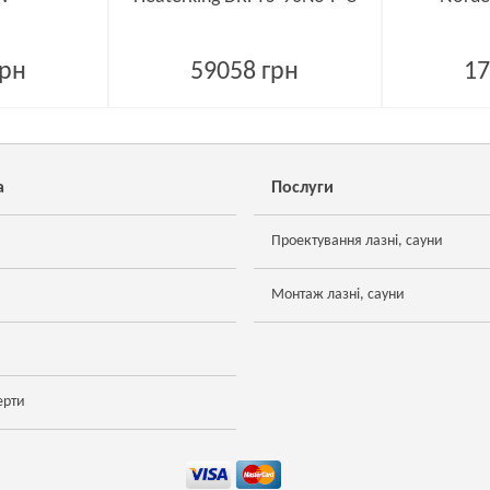
грн
59058 грн
17
а
Послуги
Проектування лазні, сауни
Монтаж лазні, сауни
ерти