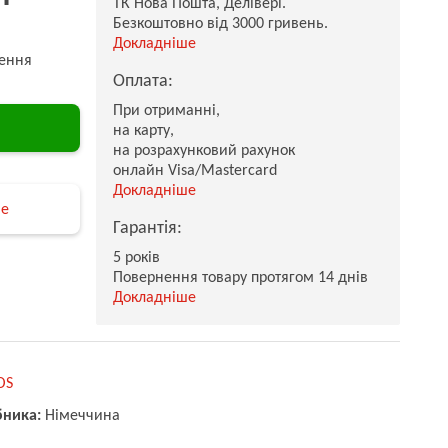
ТК Нова Пошта, Делівері.
Безкоштовно від 3000 гривень.
Докладніше
ення
Оплата:
При отриманні,
на карту,
на розрахунковий рахунок
онлайн Visa/Mastercard
Докладніше
не
Гарантія:
5 років
Повернення товару протягом 14 днів
Докладніше
OS
бника:
Німеччина