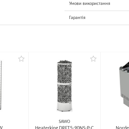
Умови використання
Гарантія
SAWO
kW
Heaterking DRFT5-90NS-P-C
Norde