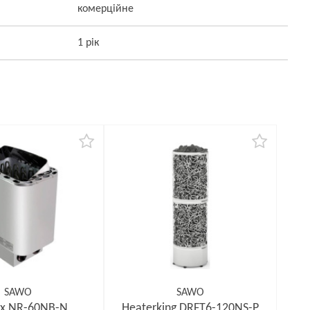
комерційне
1 рік
SAWO
SAWO
x NR-60NB-N
Heaterking DRFT6-120NS-P