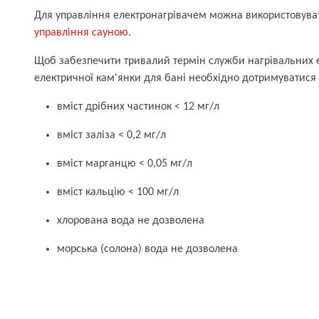
Для управління електронагрівачем можна використовув
управління сауною
.
Щоб забезпечити тривалий термін служби нагрівальних е
електричної кам'янки для бані необхідно дотримуватися 
вміст дрібних частинок < 12 мг/л
вміст заліза < 0,2 мг/л
вміст марганцю < 0,05 мг/л
вміст кальцію < 100 мг/л
хлорована вода не дозволена
морська (солона) вода не дозволена