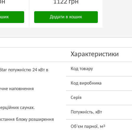
рн
1122 грн
ошик
Додати в кошик
Характеристики
Код товару
Star потужністю 24 кВт в
Код виробника
ичне наповнення
Серія
ерційних саунах.
Потужність, кВт
ристання блоку розширення
3
Об’єм парної, м