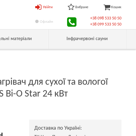
Увійти
Вибране
Кошик
+38 098 533 50 50
Офлайн
+38 099 533 50 50
ельні матеріали
Інфрачервоні сауни
рівач для сухої та вологої
S Bi-O Star 24 кВт
Доставка по Україні:
н