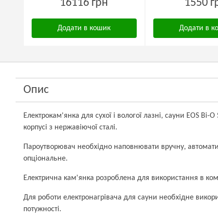
16116 грн
1550 г
Додати в кошик
Додати в к
Опис
Електрокам'янка для сухої і вологої лазні, сауни EOS Bi-O 
корпусі з нержавіючої сталі.
Пароутворювач необхідно наповнювати вручну, автомат
опціональне.
Електрична кам'янка розроблена для використання в ком
Для роботи електронагрівача для сауни необхідне вико
потужності.