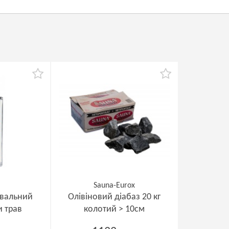
r
Sauna-Eurox
увальний
Олівіновий діабаз 20 кг
и трав
колотий > 10см