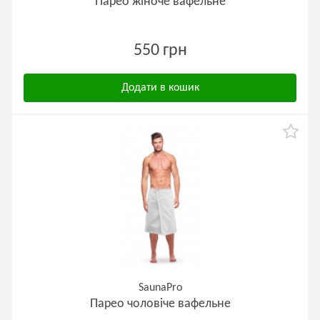
Парео жіноче вафельне
550 грн
Додати в кошик
SaunaPro
Парео чоловіче вафельне