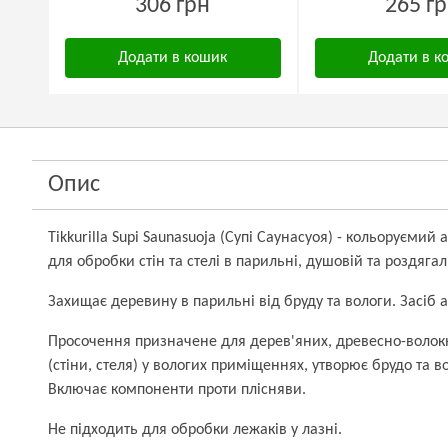
306 грн
265 г
Додати в кошик
Додати в к
Опис
Tikkurilla Supi Saunasuoja (Супі Саунасуоя) - кольоруєми
для обробки стін та стелі в парильні, душовій та роздягал
Захищає деревину в парильні від бруду та вологи. Засіб
Просочення призначене для дерев'яних, древесно-волок
(стіни, стеля) у вологих приміщеннях, утворює брудо та
Включає компоненти проти плісняви.
Не підходить для обробки лежаків у лазні.