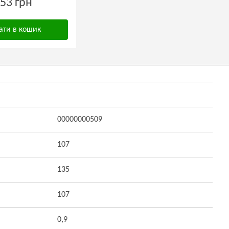
53 грн
ати в кошик
00000000509
107
135
107
0,9