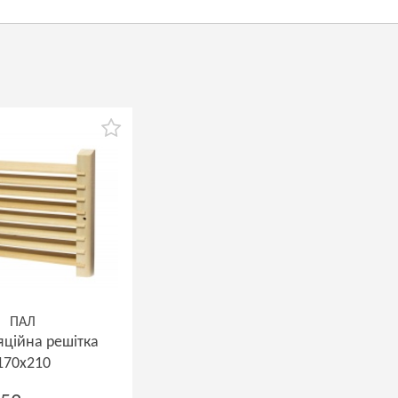
ПАЛ
яційна решітка
170х210