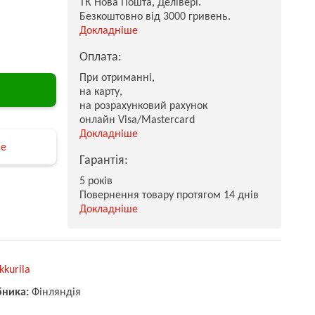
ТК Нова Пошта, Делівері.
Безкоштовно від 3000 гривень.
Докладніше
Оплата:
При отриманні,
на карту,
на розрахунковий рахунок
онлайн Visa/Mastercard
Докладніше
не
Гарантія:
5 років
Повернення товару протягом 14 днів
Докладніше
kkurila
бника:
Фінляндія