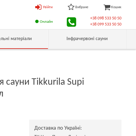
Увійти
Вибране
Кошик
+38 098 533 50 50
Онлайн
+38 099 533 50 50
ельні матеріали
Інфрачервоні сауни
сауни Tikkurila Supi
л
Доставка по Україні: