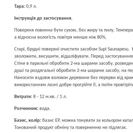
Тара:
0,9 л.
Інструкція до застосування.
Поверхня повинна бути сухою, без жиру та пилу. Темпер
а відносна вологість повітря менше ніж 80%.
Старі, брудні поверхні очистити засобом Supi Saunapesu. 
зволожити, висушити, відшліфувати. Перед застосування
Стіни в парильні обробити 2-ма шарами засобу, розведен
душі та роздягальні обробити 2-ма шарами засобу, на пе
Наносити вздовж волокон деревини без перерви від кра
використанням лазні добре прогрійте її, а потім провітріт
Витрати:
8 - 12 м.кв. / 1 л.
Розчинник:
вода.
Базис, колір:
базис ЕР, можна тонувати за кольором катало
Тонований продукт обміну та поверненню не підлягає.