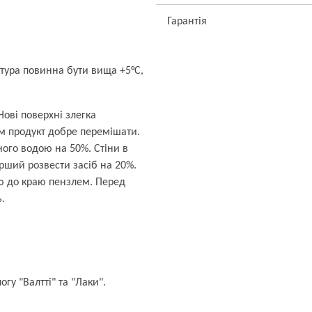
Гарантія
атура повинна бути вища +5
°
С,
Нові поверхні злегка
м продукт добре перемішати.
ого водою на 50%. Стіни в
рший розвести засіб на 20%.
ю до краю пензлем. Перед
ь.
гу "Валтті" та "Лаки".