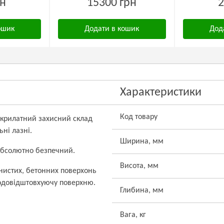
рн
15300 грн
2
ошик
Додати в кошик
Дод
Характеристики
Код товару
й акрилатний захисний склад
ьні лазні.
Ширина, мм
 абсолютно безпечний.
Висота, мм
нистих, бетонних поверхонь
 водовідштовхуючу поверхню.
Глибина, мм
Вага, кг