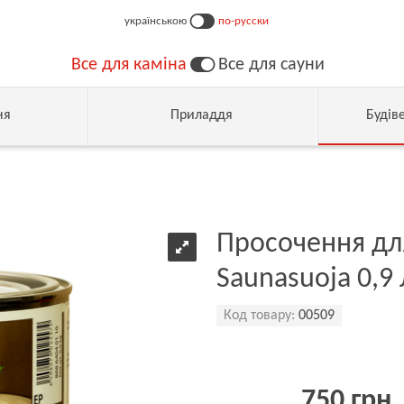
українською
по-русски
Все для каміна
Все для сауни
ня
Приладдя
Будів
Просочення для 
Saunasuoja 0,9 
Код товару:
00509
750 грн