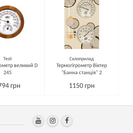
Tesli
Склоприлад
рометр великий D
Термогігрометр Віктер
245
"Банна станція" 2
794 грн
1150 грн