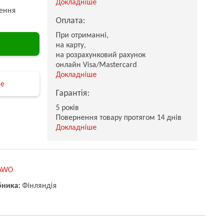
Докладніше
ення
Оплата:
При отриманні,
на карту,
на розрахунковий рахунок
онлайн Visa/Mastercard
Докладніше
не
Гарантія:
5 років
Повернення товару протягом 14 днів
Докладніше
AWO
бника:
Фінляндія