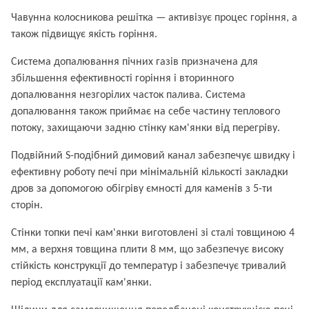
Чавунна колосникова решітка — активізує процес горіння, а
також підвищує якість горіння.
Система допалювання пічних газів призначена для
збільшення ефективності горіння і вторинного
допалювання незгорілих часток палива. Система
допалювання також приймає на себе частину теплового
потоку, захищаючи задню стінку кам'янки від перегріву.
Подвійний S-подібний димовий канал забезпечує швидку і
ефективну роботу печі при мінімальній кількості закладки
дров за допомогою обігріву ємності для каменів з 5-ти
сторін.
Стінки топки печі кам'янки виготовлені зі сталі товщиною 4
мм, а верхня товщина плити 8 мм, що забезпечує високу
стійкість конструкції до температур і забезпечує тривалий
період експлуатації кам'янки.