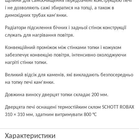
Щілини для самоочищення передбачені конструкцією печі
і не дозволяють сажі збиратися на топці, а також в
димохідних трубах кам'янки.
Радіатори підсилення бічних і задньої стінок конструкції
служать для нагрівання повітря.
Конвекційний проміжок між стінками топки і кожухом
забезпечує конвекцію повітря, інтенсивно охолоджуючи
нагріті стінки топки.
Великий відсік для каменів, які викладають безпосередньо
на топку печі кам'янки.
Довжина виносу дверцят топки складає 200 мм.
Дверцята печі оснащені термостійким склом SCHOTT ROBAX
310 × 310 мм, здатним витримувати 800 °С
Характеристики