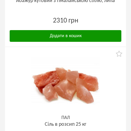
Абажур кутовий з гімалайською сіллю, липа
2310 грн
Додати в кошик
ПАЛ
Сіль в розсип 25 кг