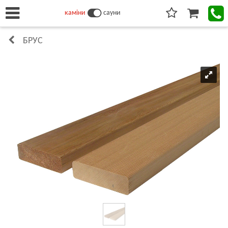
каміни
сауни
БРУС