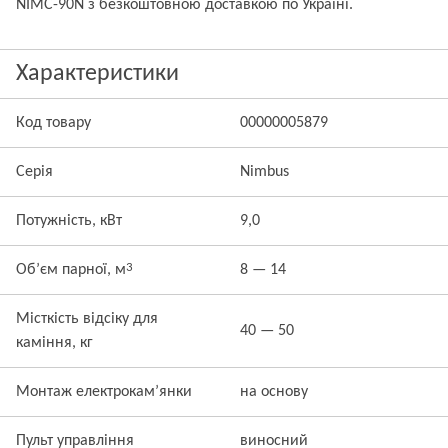
NIMC-90N з безкоштовною доставкою по Україні.
Характеристики
Код товару
00000005879
Серія
Nimbus
Потужність, кВт
9,0
3
Об’єм парної, м
8 — 14
Місткість відсіку для
40 — 50
каміння, кг
Монтаж електрокам’янки
на основу
Пульт управління
виносний