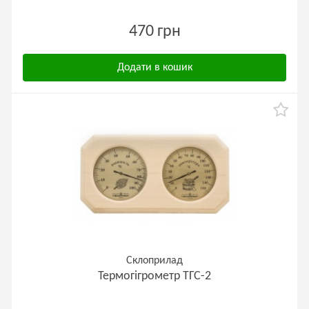
470 грн
Додати в кошик
Склоприлад
Термогігрометр ТГС-2