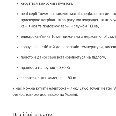
керується виносним пультом;
печі серії Tower поставляються зі спеціальною дист
прискорює нагрівання за рахунок покращення циркул
кам'янки та подовжує термін служби ТЕНів;
електрокам'янка Tower виконана з нержавіючої сталі
корпус печі стійкий до перепадів температури, високої
пристрій даної серії встановлюється на підлогу;
працює з напругою – 380 В;
завантаження каменів – 180 кг.
У нас можна купити електрокам'янку Sawo Tower Heater W
безкоштовною доставкою по Україні.
Подібні товари