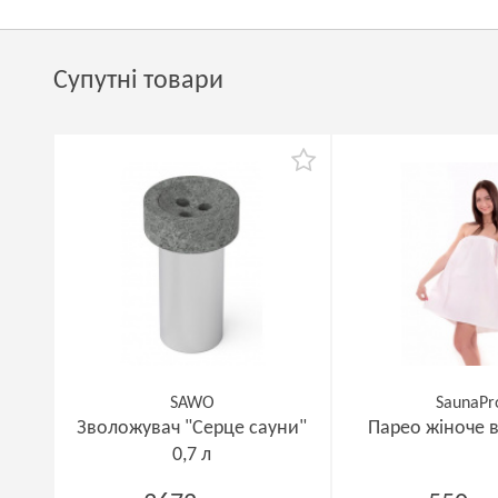
Супутні товари
SAWO
SaunaPr
Зволожувач "Серце сауни"
Парео жіноче 
0,7 л