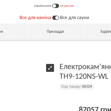
українською
по-русски
Все для каміна
Все для сауни
ня
Приладдя
Будів
Електрокам'янк
TH9-120NS-WL
Код товару:
06524
87057 гр