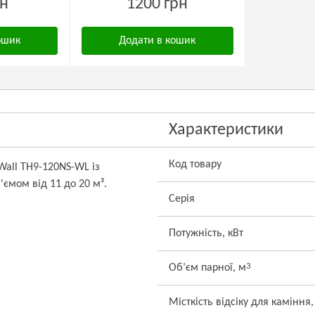
рн
1200 грн
ошик
Додати в кошик
Характеристики
Код товару
Wall TH9-120NS-WL із
ємом від 11 до 20 м³.
Серія
Потужність, кВт
3
Об’єм парної, м
Місткість відсіку для каміння,