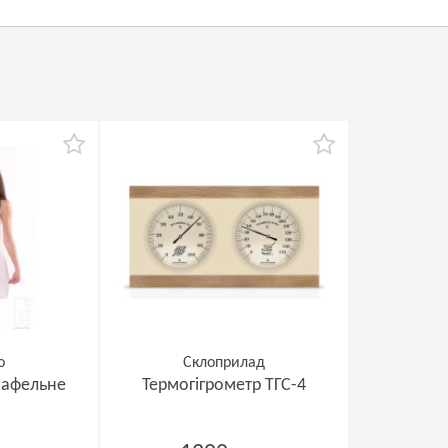
o
Склоприлад
вафельне
Термогігрометр ТГС-4