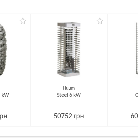
Huum
6 kW
Steel 6 kW
C
грн
50752 грн
60