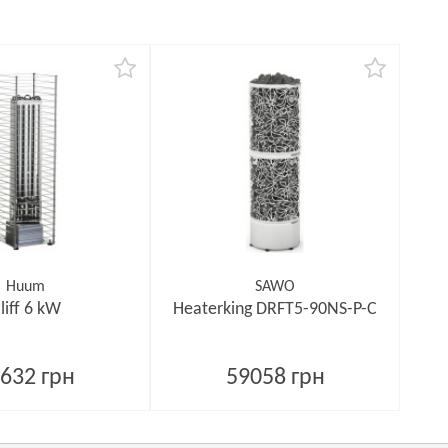
Huum
SAWO
liff 6 kW
Heaterking DRFT5-90NS-P-C
632 грн
59058 грн