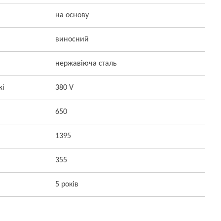
на основу
виносний
нержавіюча сталь
жі
380 V
650
1395
355
5 років