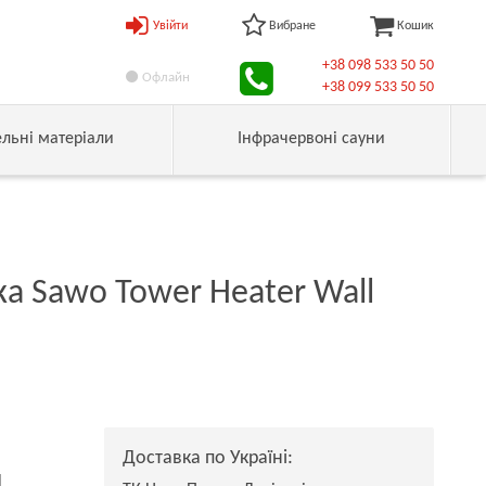
Увійти
Вибране
Кошик
+38 098 533 50 50
Офлайн
+38 099 533 50 50
ельні матеріали
Інфрачервоні сауни
а Sawo Tower Heater Wall
Доставка по Україні:
н