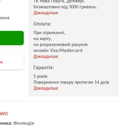
ТК Нова Пошта, Делівері.
Безкоштовно від 3000 гривень.
Докладніше
ення
Оплата:
При отриманні,
на карту,
на розрахунковий рахунок
онлайн Visa/Mastercard
Докладніше
не
Гарантія:
5 років
Повернення товару протягом 14 днів
Докладніше
AWO
бника:
Фінляндія