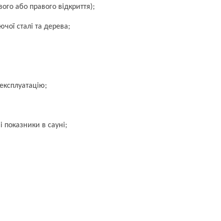
вого або правого відкриття);
ої сталі та дерева;
експлуатацію;
 показники в сауні;