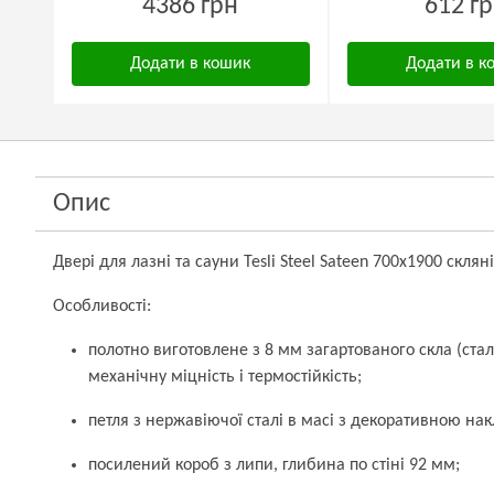
4386 грн
612 г
Додати в кошик
Додати в к
Опис
Двері для лазні та сауни Tesli Steel Sateen 700х1900 скляні
Особливості:
полотно виготовлене з 8 мм загартованого скла (стал
механічну міцність і термостійкість;
петля з нержавіючої сталі в масі з декоративною на
посилений короб з липи, глибина по стіні 92 мм;