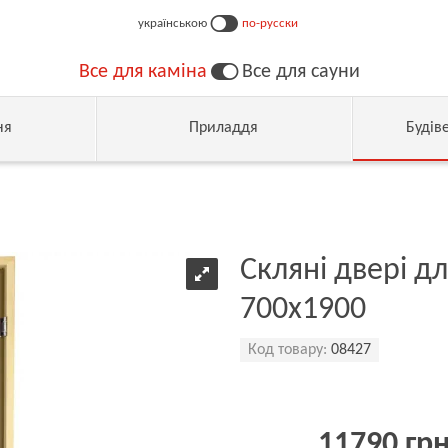
українською
по-русски
Все для каміна
Все для сауни
ня
Приладдя
Будів
Скляні двері дл
700х1900
Код товару:
08427
11790 гр