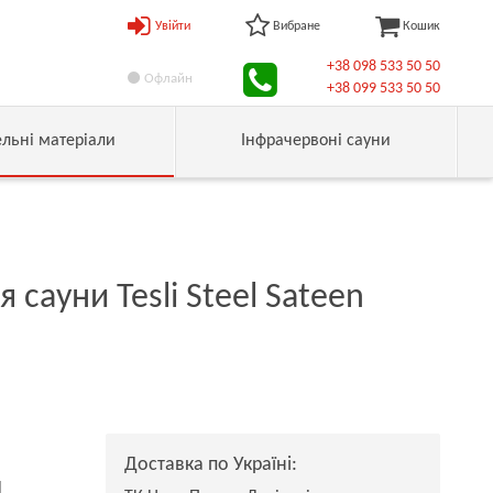
Увійти
Вибране
Кошик
+38 098 533 50 50
Офлайн
+38 099 533 50 50
ельні матеріали
Інфрачервоні сауни
я сауни Tesli Steel Sateen
Доставка по Україні:
н