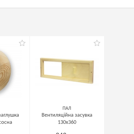
ПАЛ
заглушка
Вентиляційна засувка
сосна
130х360