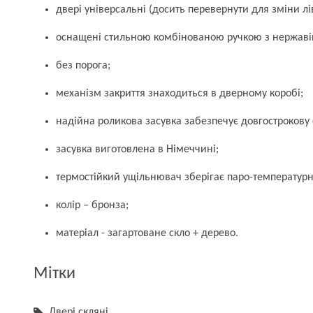
двері універсальні (досить перевернути для зміни лі
оснащені стильною комбінованою ручкою з нержавіюч
без порога;
механізм закриття знаходиться в дверному коробі;
надійна роликова засувка забезпечує довгострокову 
засувка виготовлена в Німеччині;
термостійкий ущільнювач зберігає паро-температурні
колір – бронза;
матеріал - загартоване скло + дерево.
Мітки
Двері скляні