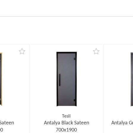
Tesli
 Sateen
Antalya Black Sateen
Antalya G
00
700х1900