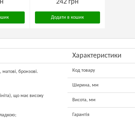
рн
242 грн
ошик
Додати в кошик
Характеристики
Код товару
, матові, бронзові.
Ширина, мм
ініта), що має високу
Висота, мм
Гарантія
кладкою;