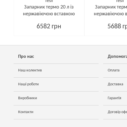
Tesli
Tesli
Запарник термо 20 л із
Запарник термо
нержавіючою вставкою
нержавіючою 
6582 грн
5688 г
Про нас
Допомог
Наш колектив
Оплата
Наші роботи
Доставка
Виробники
Гарантія
Контакти
Договір оф