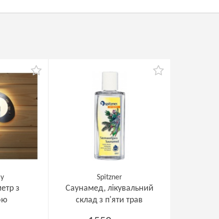
Oy
Spitzner
етр з
Саунамед, лікувальний
ою
склад з п'яти трав