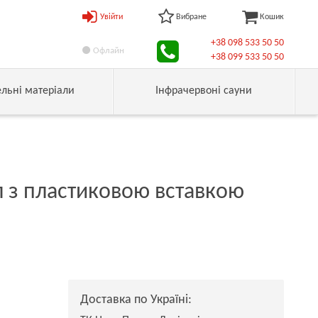
Увійти
Вибране
Кошик
+38 098 533 50 50
Офлайн
+38 099 533 50 50
ельні матеріали
Інфрачервоні сауни
л з пластиковою вставкою
Доставка по Україні: