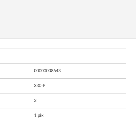
00000008643
330-Р
3
1 рік