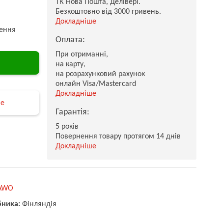
ТК Нова Пошта, Делівері.
Безкоштовно від 3000 гривень.
Докладніше
ення
Оплата:
При отриманні,
на карту,
на розрахунковий рахунок
онлайн Visa/Mastercard
Докладніше
не
Гарантія:
5 років
Повернення товару протягом 14 днів
Докладніше
AWO
бника:
Фінляндія