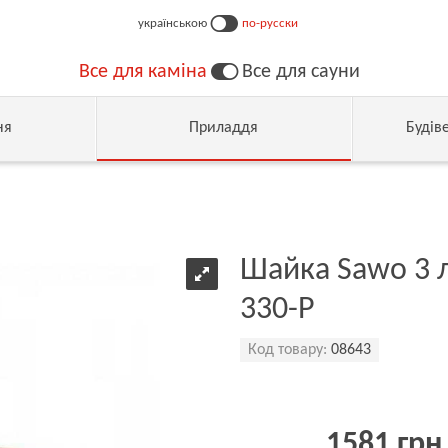
українською
по-русски
Все для каміна
Все для сауни
ня
Приладдя
Будів
Шайка Sawo 3 
330-Р
Код товару:
08643
1581 грн