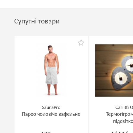
Супутні товари
SaunaPro
Cariitti 
Парео чоловіче вафельне
Термогігром
підсвітк