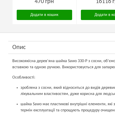
470 грн
16116 
Додати в кошик
Додати в к
Опис
Високоякісна дерев'яна шайка Sawo 330-Р з сосни, об'ємо
вставкою та одною ручкою. Використовується для запарю
Особливості:
зроблена з сосни, який відноситься до видів дереви
лікувальним властивостям, дуже корисна для людськ
шайка Sawo має пластикові внутрішні елементи, які
термін експлуатації та спрощують процедуру очищен