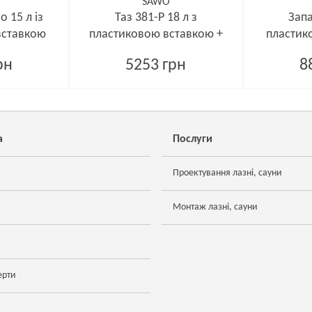
SAWO
 15 л із
Таз 381-P 18 л з
Запа
вставкою
пластиковою вставкою +
пластик
кришка
к
рн
5253 грн
8
а
Послуги
Проектування лазні, сауни
Монтаж лазні, сауни
ерти