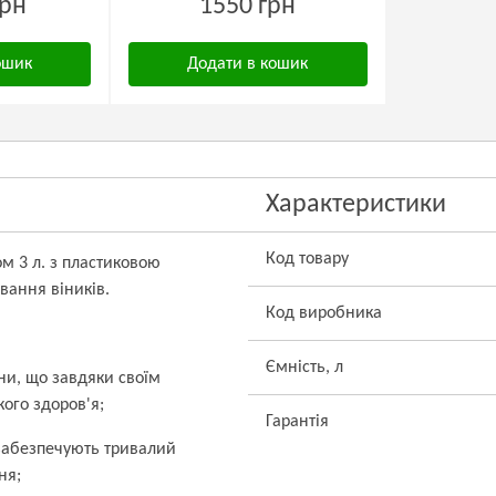
грн
1550 грн
ошик
Додати в кошик
Характеристики
Код товару
м 3 л. з пластиковою
вання віників.
Код виробника
Ємність, л
ни, що завдяки своїм
ого здоров'я;
Гарантія
 забезпечують тривалий
ня;