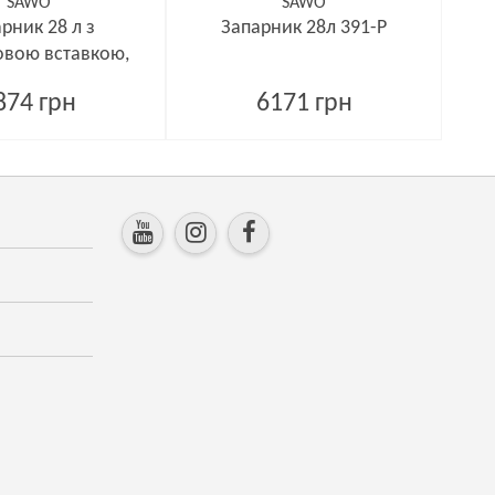
SAWO
SAWO
рник 28 л з
Запарник 28л 391-P
овою вставкою,
едр 391-D
874 грн
6171 грн