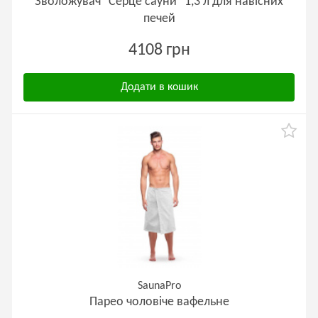
Зволожувач "Серце сауни" 1,3 л для навісних
печей
4108 грн
Додати в кошик
SaunaPro
Парео чоловіче вафельне