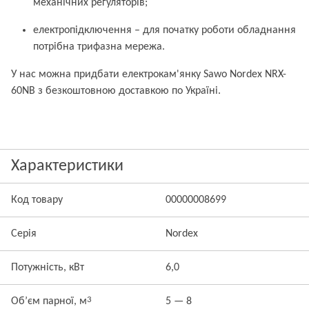
механічних регуляторів;
електропідключення – для початку роботи обладнання
потрібна трифазна мережа.
У нас можна придбати електрокам'янку Sawo Nordex NRX-
60NB з безкоштовною доставкою по Україні.
Характеристики
Код товару
00000008699
Серія
Nordex
Потужність, кВт
6,0
3
Об’єм парної, м
5 — 8