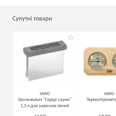
Супутні товари
SAWO
SAWO
Зволожувач "Серце сауни"
Термогігромет
1,3 л для навісних печей