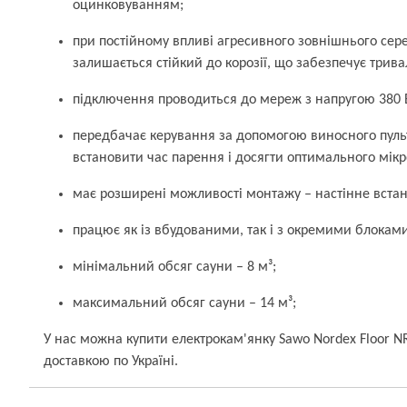
оцинковуванням;
при постійному впливі агресивного зовнішнього се
залишається стійкий до корозії, що забезпечує трива
підключення проводиться до мереж з напругою 380 В
передбачає керування за допомогою виносного пуль
встановити час парення і досягти оптимального мікр
має розширені можливості монтажу – настінне встан
працює як із вбудованими, так і з окремими блокам
мінімальний обсяг сауни – 8 м³;
максимальний обсяг сауни – 14 м³;
У нас можна купити електрокам'янку Sawo Nordex Floor 
доставкою по Україні.