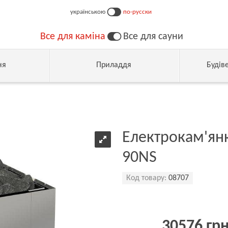
українською
по-русски
Все для каміна
Все для сауни
ня
Приладдя
Будів
Електрокам'янк
90NS
Код товару:
08707
30576 гр