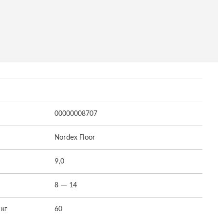
00000008707
Nordex Floor
9,0
8 — 14
 кг
60