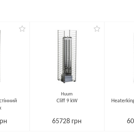
Huum
астінний
Cliff 9 kW
Heaterkin
ж
грн
65728 грн
60