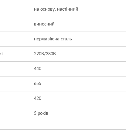
на основу, настінний
виносний
нержавіюча сталь
жі
220В/380В
440
655
420
5 років