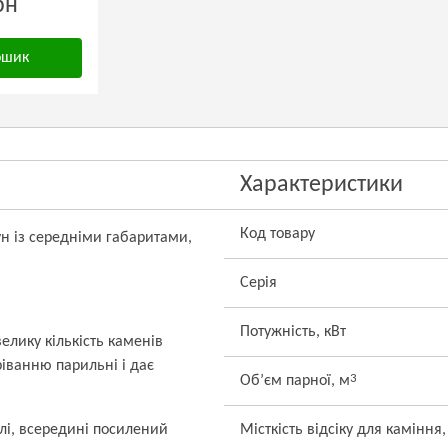
рн
ошик
Характеристики
Код товару
ун із середніми габаритами,
Серія
Потужність, кВт
елику кількість каменів
ріванню парильні і дає
3
Об’єм парної, м
лі, всередині посилений
Місткість відсіку для каміння,