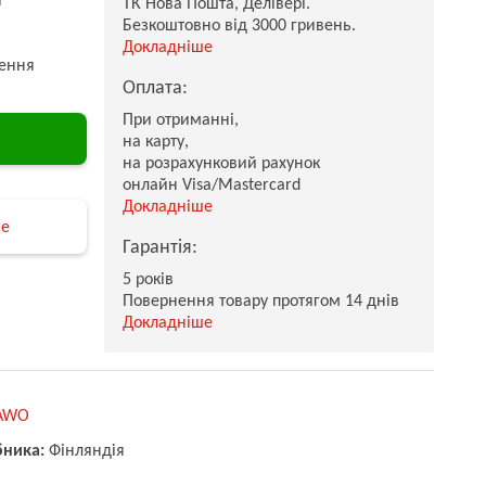
ТК Нова Пошта, Делівері.
Безкоштовно від 3000 гривень.
Докладніше
ення
Оплата:
При отриманні,
на карту,
на розрахунковий рахунок
онлайн Visa/Mastercard
Докладніше
не
Гарантія:
5 років
Повернення товару протягом 14 днів
Докладніше
AWO
бника:
Фінляндія