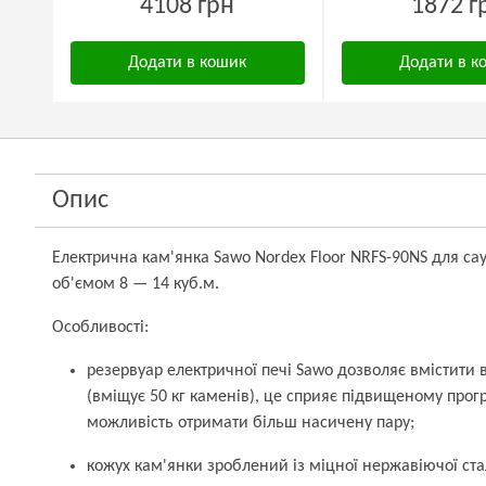
4108 грн
1872 г
Додати в кошик
Додати в к
Опис
Електрична кам'янка Sawo Nordex Floor NRFS-90NS для са
об'ємом 8 — 14 куб.м.
Особливості:
резервуар електричної печі Sawo дозволяє вмістити в
(вміщує 50 кг каменів), це сприяє підвищеному прог
можливість отримати більш насичену пару;
кожух кам'янки зроблений із міцної нержавіючої ста