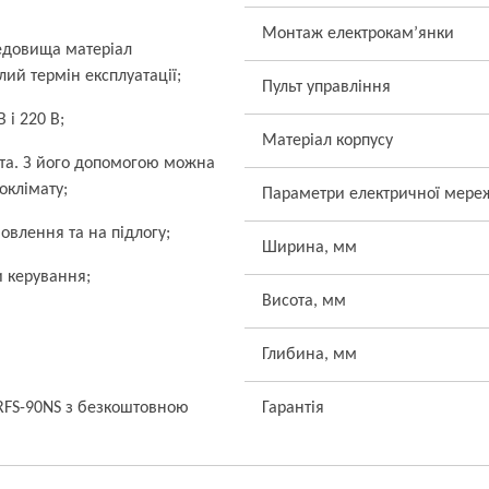
Монтаж електрокам’янки
редовища матеріал
лий термін експлуатації;
Пульт управління
 і 220 В;
Матеріал корпусу
та. З його допомогою можна
оклімату;
Параметри електричної мере
овлення та на підлогу;
Ширина, мм
и керування;
Висота, мм
Глибина, мм
NRFS-90NS з безкоштовною
Гарантія