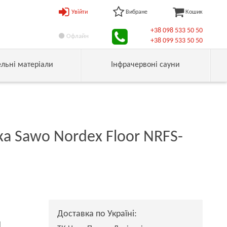
Увійти
Вибране
Кошик
+38 098 533 50 50
Офлайн
+38 099 533 50 50
ельні матеріали
Інфрачервоні сауни
а Sawo Nordex Floor NRFS-
Доставка по Україні:
н