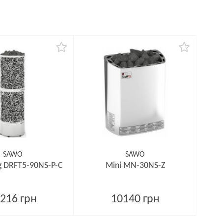
SAWO
SAWO
g DRFT5-90NS-P-C
Mini MN-30NS-Z
216 грн
10140 грн