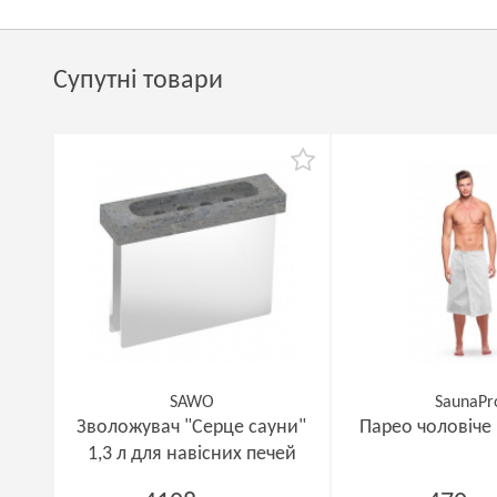
Супутні товари
SAWO
SaunaPr
Зволожувач "Серце сауни"
Парео чоловіче
1,3 л для навісних печей