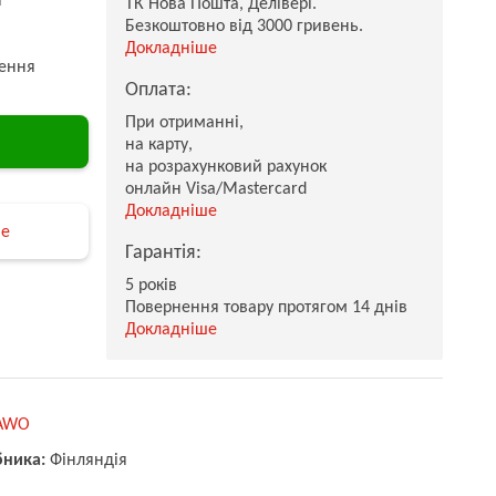
ТК Нова Пошта, Делівері.
Безкоштовно від 3000 гривень.
Докладніше
ення
Оплата:
При отриманні,
на карту,
на розрахунковий рахунок
онлайн Visa/Mastercard
Докладніше
не
Гарантія:
5 років
Повернення товару протягом 14 днів
Докладніше
AWO
бника:
Фінляндія