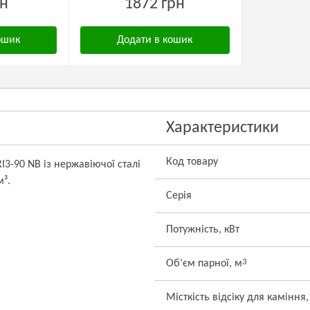
рн
1872 грн
ошик
Додати в кошик
Характеристики
Код товару
I3-90 NB із нержавіючої сталі
м³.
Серія
Потужність, кВт
3
Об’єм парної, м
Місткість відсіку для каміння,