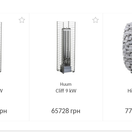
Huum
kW
Cliff 9 kW
H
грн
65728 грн
77