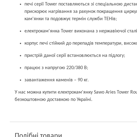
печі серії Tower поставляються зі спеціальною дист
прискорює нагрівання за рахунок покращення циркул
кам'янки та подовжує термін служби ТЕНів;
електрокам'янка Tower виконана з нержавіючої сталі
корпус печі стійкий до перепадів температури, високої
пристрій даної серії встановлюється на підлогу;
працює з напругою 220/380 В;
завантаження каменів – 90 кг.
У нас можна купити електрокам'янку Sawo Aries Tower Rou
безкоштовною доставкою по Україні.
Подібні товари