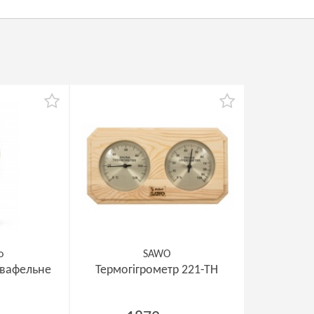
o
SAWO
 вафельне
Термогігрометр 221-ТН