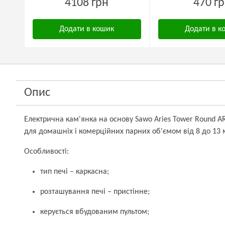
4108 грн
470 г
Додати в кошик
Додати в к
Опис
Електрична кам'янка на основу Sawo Aries Tower Round AR
для домашніх і комерційних парних об'ємом від 8 до 13 
Особливості:
тип печі – каркасна;
розташування печі – пристінне;
керується вбудованим пультом;