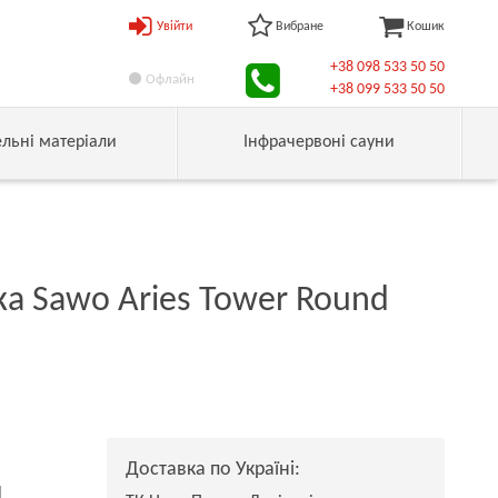
Увійти
Вибране
Кошик
+38 098 533 50 50
Офлайн
+38 099 533 50 50
ельні матеріали
Інфрачервоні сауни
а Sawo Aries Tower Round
Доставка по Україні:
н