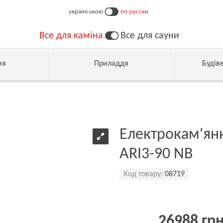
українською
по-русски
Все для каміна
Все для сауни
ня
Приладдя
Будів
Електрокам'янк
ARI3-90 NB
Код товару:
08719
26988 гр