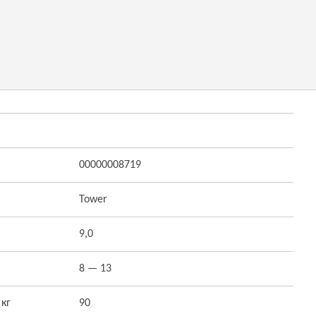
00000008719
Tower
9,0
8 — 13
 кг
90