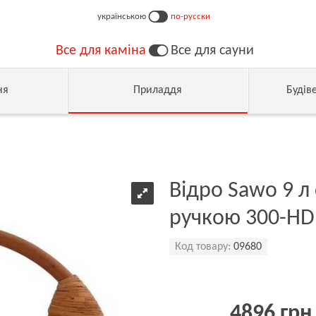
українською
по-русски
Все для каміна
Все для сауни
ня
Приладдя
Будів
Відро Sawo 9 л
ручкою 300-HD
Код товару:
09680
4896 грн