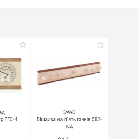
ад
SAWO
р ТГС-4
Вішалка на п'ять гачків 582-
NA