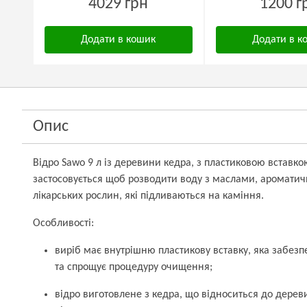
4029 грн
1200 г
Додати в кошик
Додати в к
Опис
Відро Sawo 9 л із деревини кедра, з пластиковою вставко
застосовується щоб розводити воду з маслами, аромати
лікарських рослин, які підливаються на каміння.
Особливості:
виріб має внутрішню пластикову вставку, яка забез
та спрощує процедуру очищення;
відро виготовлене з кедра, що відноситься до дерев