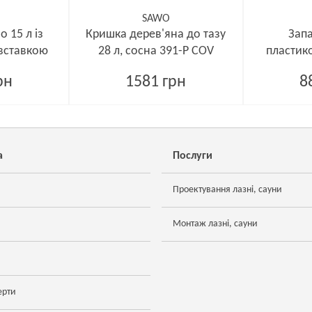
SAWO
 15 л із
Кришка дерев'яна до тазу
Запа
вставкою
28 л, сосна 391-P COV
пластик
к
рн
1581 грн
8
а
Послуги
Проектування лазні, сауни
Монтаж лазні, сауни
ерти