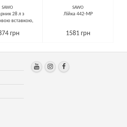
SAWO
SAWO
рник 28 л з
Лійка 442-MP
овою вставкою,
едр 391-D
874 грн
1581 грн