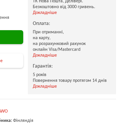
ТК Нова Пошта, Делівері.
Безкоштовно від 3000 гривень.
Докладніше
ення
Оплата:
При отриманні,
на карту,
на розрахунковий рахунок
онлайн Visa/Mastercard
Докладніше
не
Гарантія:
5 років
Повернення товару протягом 14 днів
Докладніше
AWO
бника:
Фінляндія