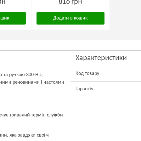
рн
816 грн
ошик
Додати в кошик
Характеристики
Код товару
ю та ручкою 300-HD,
чними речовинами і настоями
Гарантія
печує тривалий термін служби
ини, яка завдяки своїм