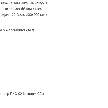
 можна замінити на кожух з
днати термостійким склом
модель С2 (скло 200х200 мм)
а з жароміцної сталі
ейзер ПКС-02 із склом С2 з