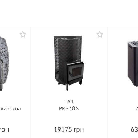
ПАЛ
7 виносна
PR - 18 S
2
грн
19175 грн
63