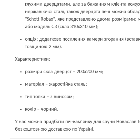
глухими дверцятами, але за бажанням клієнта кожух
нержавіючої сталі, також дверцята печі можна обла
"Schott Robax", яке представлено двома розмірами: 
або модель С3 (скло 310х310 мм);
опція: додаткове посилення камери згорання (вставк
товщиною 2 мм).
Характеристики:
розміри скла дверцят – 200х200 мм;
матеріал – жаростійка сталь;
тип топки – з виносом;
колір – чорний.
У нас можна придбати піч-кам'янку для сауни Новаслав Г
безкоштовною доставкою по Україні.