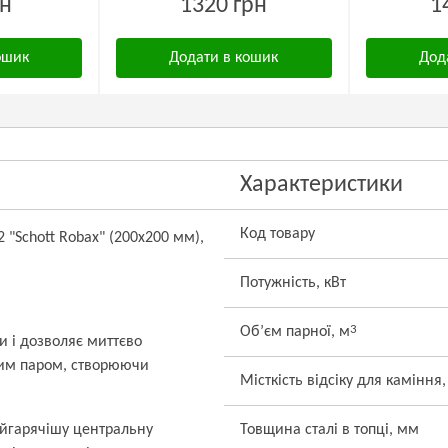
рн
1320 грн
1
ошик
Додати в кошик
Дод
Характеристики
Код товару
 "Schott Robax" (200х200 мм),
Потужність, кВт
3
Об’єм парної, м
и і дозволяє миттєво
ним паром, створюючи
Місткість відсіку для каміння,
найгарячішу центральну
Товщина сталі в топці, мм