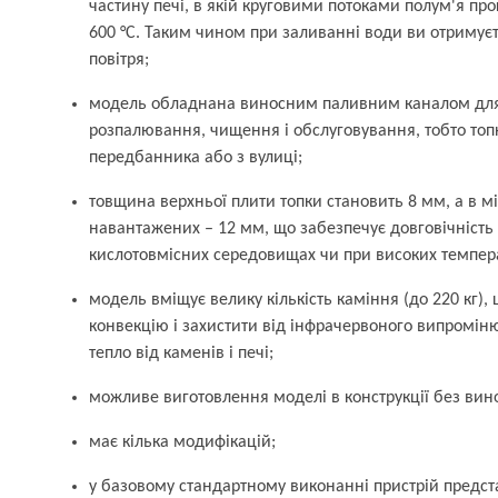
частину печі, в якій круговими потоками полум'я про
600 °С. Таким чином при заливанні води ви отримуєте
повітря;
модель обладнана виносним паливним каналом для 
розпалювання, чищення і обслуговування, тобто топк
передбанника або з вулиці;
товщина верхньої плити топки становить 8 мм, а в м
навантажених – 12 мм, що забезпечує довговічність 
кислотовмісних середовищах чи при високих темпер
модель вміщує велику кількість каміння (до 220 кг),
конвекцію і захистити від інфрачервоного випромі
тепло від каменів і печі;
можливе виготовлення моделі в конструкції без вин
має кілька модифікацій;
у базовому стандартному виконанні пристрій предст