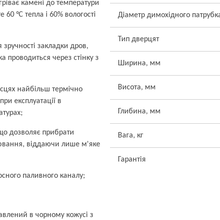
гріває камені до температури
 60 °С тепла і 60% вологості
Діаметр димохідного патрубк
Тип дверцят
зручності закладки дров,
а проводиться через стінку з
Ширина, мм
Висота, мм
ісцях найбільш термічно
при експлуатації в
Глибина, мм
атурах;
 що дозволяє прибрати
Вага, кг
нювання, віддаючи лише м'яке
Гарантія
осного паливного каналу;
авлений в чорному кожусі з