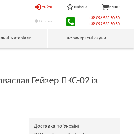
Увійти
Вибране
Кошик
+38 098 533 50 50
Офлайн
+38 099 533 50 50
ельні матеріали
Інфрачервоні сауни
оваслав Гейзер ПКС-02 із
Доставка по Україні:
н