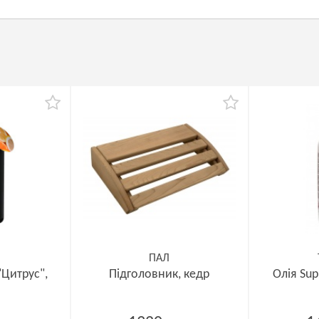
ПАЛ
Цитрус",
Підголовник, кедр
Олія Sup
л