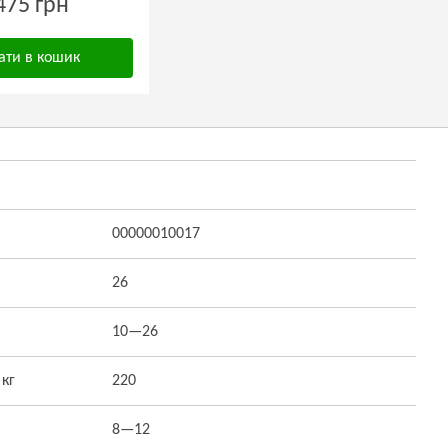
475 грн
ати в кошик
00000010017
26
10—26
 кг
220
8—12