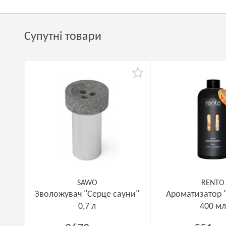
Супутні товари
SAWO
RENTO
Зволожувач "Серце сауни"
Ароматизатор "
0,7 л
400 м