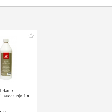
Tikkurila
i Laudesuoja 1 л