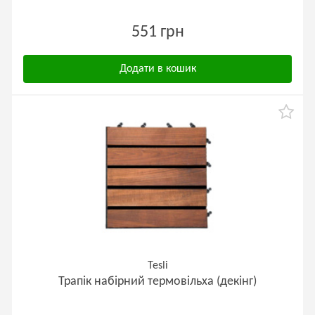
551 грн
Додати в кошик
Tesli
Трапік набірний термовільха (декінг)