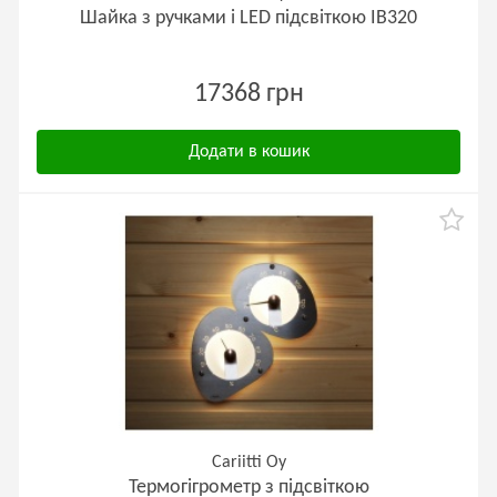
Шайка з ручками і LED підсвіткою IB320
17368 грн
Додати в кошик
Cariitti Oy
Термогігрометр з підсвіткою