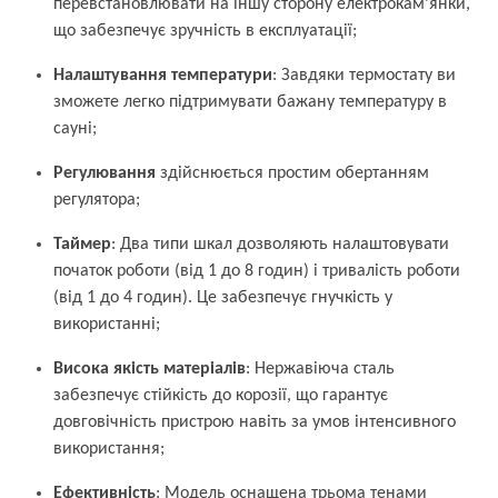
перевстановлювати на іншу сторону електрокам’янки,
що забезпечує зручність в експлуатації;
Налаштування температури
: Завдяки термостату ви
зможете легко підтримувати бажану температуру в
сауні;
Регулювання
здійснюється простим обертанням
регулятора;
Таймер
: Два типи шкал дозволяють налаштовувати
початок роботи (від 1 до 8 годин) і тривалість роботи
(від 1 до 4 годин). Це забезпечує гнучкість у
використанні;
Висока якість матеріалів
: Нержавіюча сталь
забезпечує стійкість до корозії, що гарантує
довговічність пристрою навіть за умов інтенсивного
використання;
Ефективність
: Модель оснащена трьома тенами