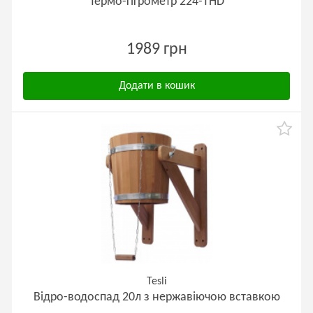
Термо-гігрометр 224-THD
1989 грн
Додати в кошик
Tesli
Відро-водоспад 20л з нержавіючою вставкою