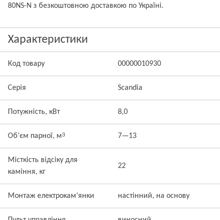
80NS-N з безкоштовною доставкою по Україні.
Характеристики
Код товару
00000010930
Серія
Scandia
Потужність, кВт
8,0
3
Об’єм парної, м
7—13
Місткість відсіку для
22
каміння, кг
Монтаж електрокам’янки
настінний, на основу