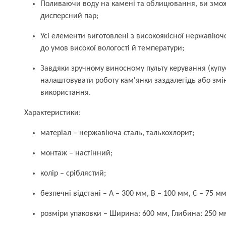
Поливаючи воду на камені та облицювання, ви змо
дисперсний пар;
Усі елементи виготовлені з високоякісної нержавіючо
до умов високої вологості й температури;
Завдяки зручному виносному пульту керування (куп
налаштовувати роботу кам'янки заздалегідь або змі
використання.
Характеристики:
матеріал – нержавіюча сталь, талькохлорит;
монтаж – настінний;
колір – сріблястий;
безпечні відстані – A – 300 мм, B – 100 мм, C – 75 мм
розміри упаковки – Ширина: 600 мм, Глибина: 250 мм