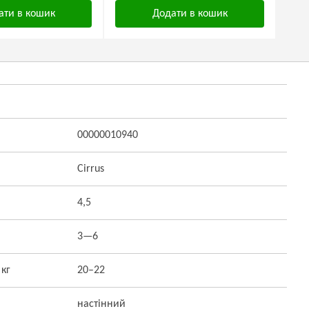
ати в кошик
Додати в кошик
00000010940
Cirrus
4,5
3—6
 кг
20–22
настінний