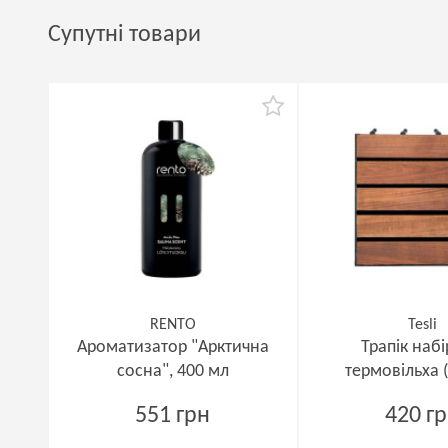
Супутні товари
RENTO
Tesli
Ароматизатор "Арктична
Трапік наб
сосна", 400 мл
термовільха (
551 грн
420 г