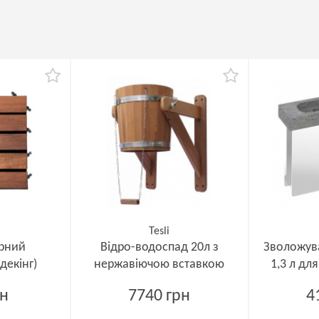
Tesli
ірний
Відро-водоспад 20л з
Зволожува
декінг)
нержавіючою вставкою
1,3 л дл
рн
7740 грн
4