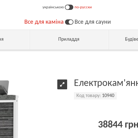
українською
по-русски
Все для каміна
Все для сауни
ня
Приладдя
Будів
Електрокам'янк
Код товару:
10940
38844 гр