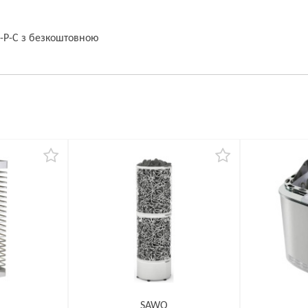
S-P-C з безкоштовною
SAWO