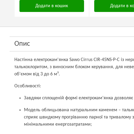
Додати в кошик
Додати в к
Опис
Настінна електрокам'янка Sawo Cirrus CIR-45NS-P-C із не
талькохлоритом, з виносним блоком керування, для невел
об'ємом від 3 до 6 м³.
Особливості:
Завдяки сплощеній формі електрокам’янка дозволяє 
Модель облицьована натуральним каменем – талько
сприяє швидкому прогріванню парної та тривалому 
мінімальними енергозатратами;