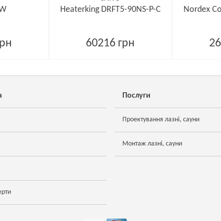
kW
Heaterking DRFT5-90NS-P-C
Nordex C
грн
60216 грн
26
а
Послуги
Проектування лазні, сауни
Монтаж лазні, сауни
ерти