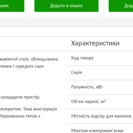
ошик
Додати в кошик
Дод
Характеристики
Код товару
ржавіючої сталі, облицьована
иких і середніх саун
Серія
Потужність, кВт
заощадити простір;
3
Об’єм парної, м
хлоритом. Така конструкція
збереженню тепла з
Місткість відсіку для каміння,
Монтаж електрокам’янки