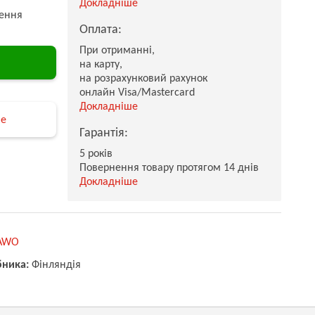
Докладніше
ення
Оплата:
При отриманні,
на карту,
на розрахунковий рахунок
онлайн Visa/Mastercard
Докладніше
не
Гарантія:
5 років
Повернення товару протягом 14 днів
Докладніше
AWO
бника:
Фінляндія