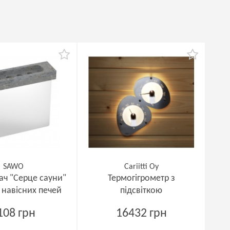
SAWO
Cariitti Oy
ч "Серце сауни"
Термогігрометр з
я навісних печей
підсвіткою
108 грн
16432 грн