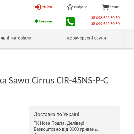
Увійти
Вибране
Кошик
+38 098 533 50 50
Онлайн
+38 099 533 50 50
ельні матеріали
Інфрачервоні сауни
а Sawo Cirrus CIR-45NS-P-C
Доставка по Україні:
н
ТК Нова Пошта, Делівері.
Безкоштовно від 3000 гривень.