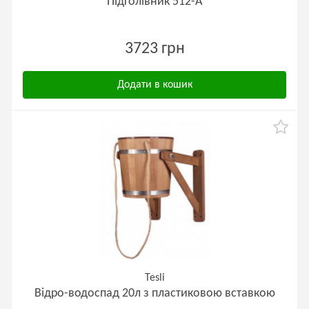
Підголівник 512-А
3723 грн
Додати в кошик
Tesli
Відро-водоспад 20л з пластиковою вставкою