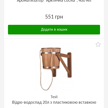
Ароматизатор "Арктична сосна", 400 мл
551 грн
Додати в кошик
Tesli
Відро-водоспад 20л з пластиковою вставкою