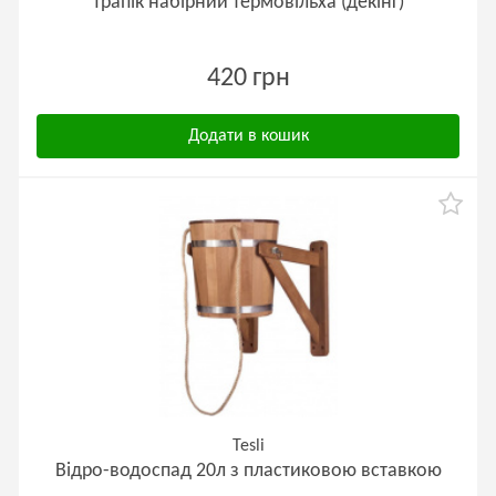
Трапік набірний термовільха (декінг)
420 грн
Додати в кошик
Tesli
Відро-водоспад 20л з пластиковою вставкою