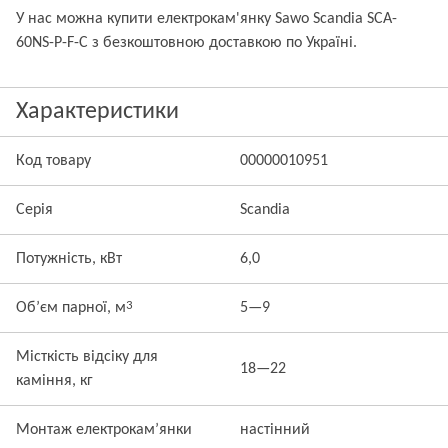
У нас можна купити електрокам'янку Sawo Scandia SCA-
60NS-P-F-C з безкоштовною доставкою по Україні.
Характеристики
Код товару
00000010951
Серія
Scandia
Потужність, кВт
6,0
3
Об’єм парної, м
5—9
Місткість відсіку для
18—22
каміння, кг
Монтаж електрокам’янки
настінний