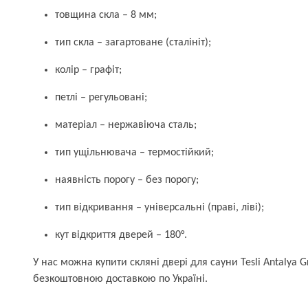
товщина скла – 8 мм;
тип скла – загартоване (сталініт);
колір – графіт;
петлі – регульовані;
матеріал – нержавіюча сталь;
тип ущільнювача – термостійкий;
наявність порогу – без порогу;
тип відкривання – універсальні (праві, ліві);
кут відкриття дверей – 180°.
У нас можна купити скляні двері для сауни Tesli Antalya G
безкоштовною доставкою по Україні.