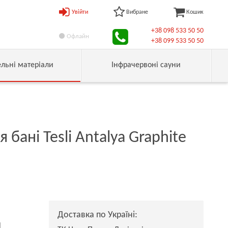
Увійти
Вибране
Кошик
+38 098 533 50 50
Офлайн
+38 099 533 50 50
ельні матеріали
Інфрачервоні сауни
я бані Tesli Antalya Graphite
Доставка по Україні:
н