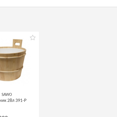
SAWO
ник 28л 391-P