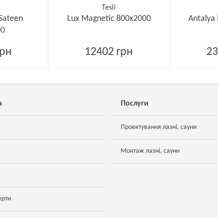
Tesli
 Sateen
Lux Magnetic 800х2000
Antalya
00
грн
12402 грн
23
а
Послуги
Проектування лазні, сауни
Монтаж лазні, сауни
ерти