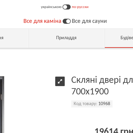
українською
по-русски
Все для каміна
Все для сауни
ня
Приладдя
Будів
Скляні двері дл
700х1900
Код товару:
10968
19614 гр