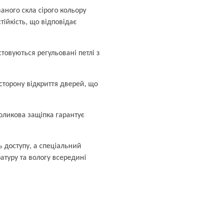
аного скла сірого кольору
стійкість, що відповідає
товуються регульовані петлі з
сторону відкриття дверей, що
оликова защіпка гарантує
ь доступу, а спеціальний
туру та вологу всередині