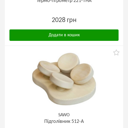
Термо-гігрометр 221-THА
2028 грн
Додати в кошик
SAWO
Підголівник 512-А