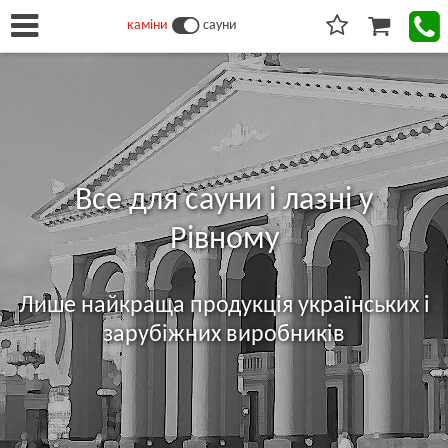
каміни
сауни
Все для сауни і лазні у
Рівному
Лише найкраща продукція українських і
зарубіжних виробників