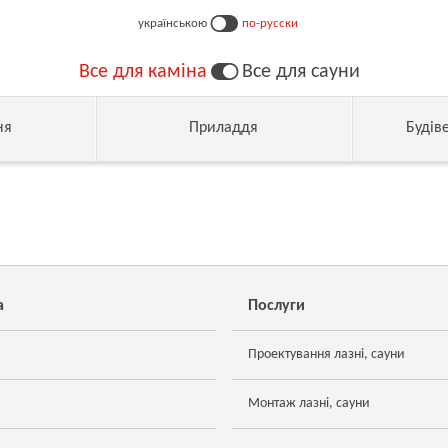
українською
по-русски
Все для каміна
Все для сауни
ня
Приладдя
Будів
а
Послуги
Проектування лазні, сауни
Монтаж лазні, сауни