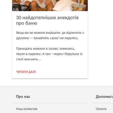
30 найдотепніших анекдотів
про баню
Якщо ви не можете вирішити, де відпочити з
друзями — винайміть сауну і не парьтесь.
Приходять мужики в лазню, помились,
пішли в парилку. А там – мороз і борульки зі
стелі звисають...
ЧИТАТИ ДАЛІ
Про нас
Допомог
Наш колектив
Оплата