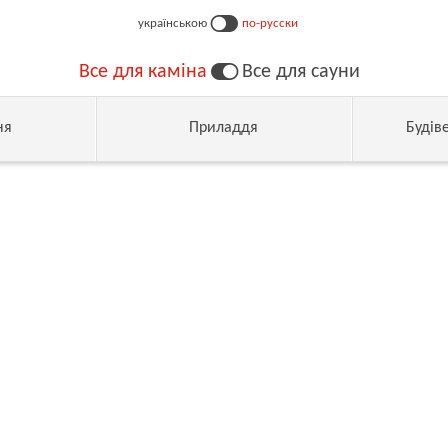
українською
по-русски
Все для каміна
Все для сауни
ня
Приладдя
Будів