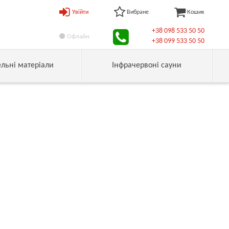
Увійти
Вибране
Кошик
+38 098 533 50 50
Офлайн
+38 099 533 50 50
ельні матеріали
Інфрачервоні сауни