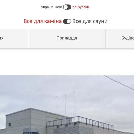
українською
по-русски
Все для каміна
Все для сауни
ня
Приладдя
Будів