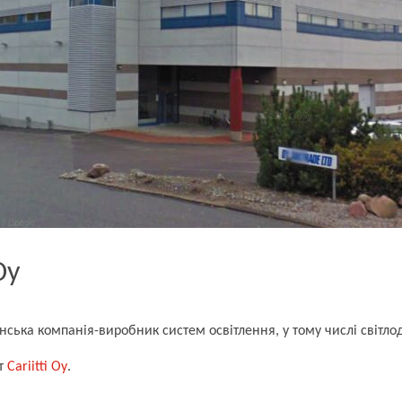
Oy
фінська компанія-виробник систем освітлення, у тому числі світло
т
Cariitti Oy
.