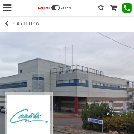
каміни
сауни
CARIITTI OY